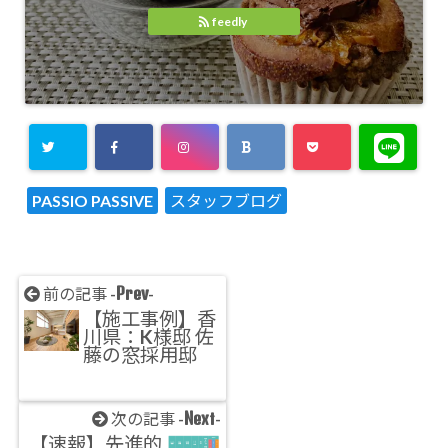
feedly
PASSIO PASSIVE
スタッフブログ
Prev
前の記事 -
-
【施工事例】香
川県：K様邸 佐
藤の窓採用邸
Next
次の記事 -
-
【速報】先進的