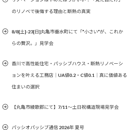
のリノベで後悔する理由と断熱の真実
8/8[土]-23[日]丸亀市垂水町にて「”小さい”が、これか
らの贅沢。」見学会
香川で高性能住宅・パッシブハウス・断熱リノベーシ
ョンを叶える工務店｜UA値0.2・C値0.1｜真に価値ある
住まいの選択
【丸亀市綾歌郡にて】7/11～土日祝構造現場見学会
パッシオパッシブ通信 2026年 夏号