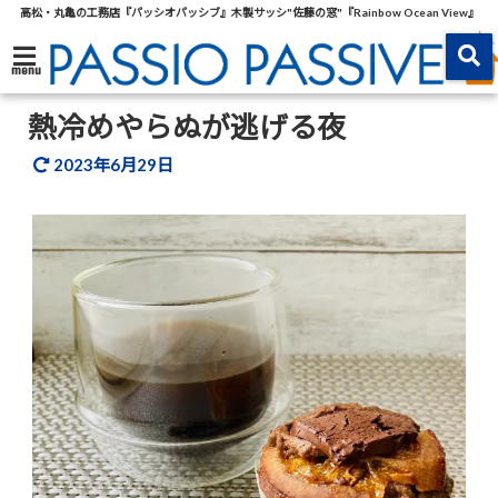
高松・丸亀の工務店『パッシオパッシブ』木製サッシ"佐藤の窓"『Rainbow Ocean View』
menu
熱冷めやらぬが逃げる夜
2023年6月29日