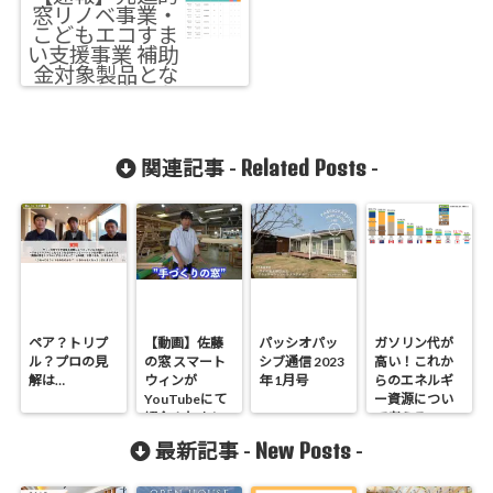
窓リノベ事業・
こどもエコすま
い支援事業 補助
金対象製品とな
りました
Related Posts
関連記事 -
-
ペア？トリプ
【動画】佐藤
パッシオパッ
ガソリン代が
ル？プロの見
の窓 スマート
シブ通信 2023
高い！これか
解は…
ウィンが
年 1月号
らのエネルギ
YouTubeにて
ー資源につい
紹介されまし
て考える
た
New Posts
最新記事 -
-