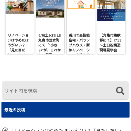
リノベーショ
8/8[土]-23[日]
香川で高性能
【丸亀市綾歌
ンはやめたほ
丸亀市垂水町
住宅・パッシ
郡にて】7/11
うがいい？
にて「”小さ
ブハウス・断
～土日祝構造
「見た目だ
い”が、これか
熱リノベーシ
現場見学会
け」のリノベ
らの贅沢。」
ョンを叶える
で後悔する理
見学会
工務店｜UA値
由と断熱の真
0.2・C値0.1｜
実
真に価値ある
住まいの選択
最近の投稿
リノベーションはやめたほうがいい？「見た目だけ」