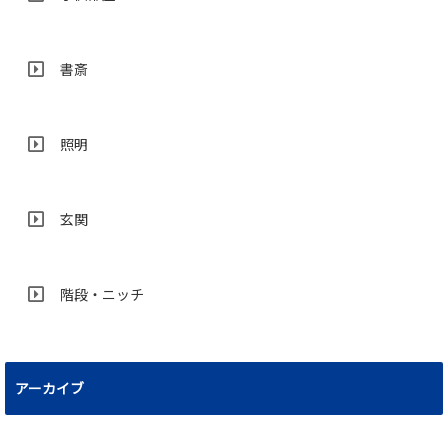
書斎
照明
玄関
階段・ニッチ
アーカイブ