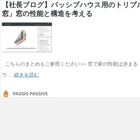
【社長ブログ】パッシブハウス用のトリプ
窓」窓の性能と構造を考える
こちらのまとめもご参照ください>> 窓で家の性能は決まる｜断
【社
ウ …
続きを読む
長
PASSIO PASSIVE
ブ
ロ
グ】
パ
ッ