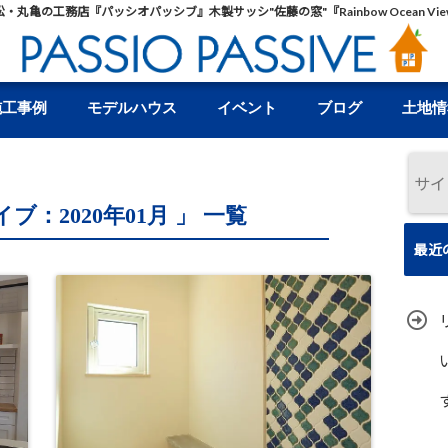
松・丸亀の工務店『パッシオパッシブ』木製サッシ"佐藤の窓"『Rainbow Ocean Vie
施工事例
モデルハウス
イベント
ブログ
土地情
ブ：2020年01月 」 一覧
最近