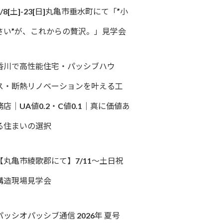
8/8[土]-23[日]丸亀市垂水町にて「”小
さい”が、これからの贅沢。」見学会
香川で高性能住宅・パッシブハウ
ス・断熱リノベーションを叶える工
務店｜UA値0.2・C値0.1｜真に価値あ
る住まいの選択
【丸亀市綾歌郡にて】7/11～土日祝
構造現場見学会
パッシオパッシブ通信 2026年 夏号