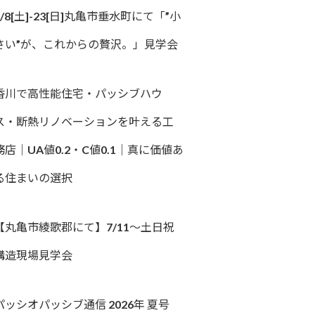
8/8[土]-23[日]丸亀市垂水町にて「”小
さい”が、これからの贅沢。」見学会
香川で高性能住宅・パッシブハウ
ス・断熱リノベーションを叶える工
務店｜UA値0.2・C値0.1｜真に価値あ
る住まいの選択
【丸亀市綾歌郡にて】7/11～土日祝
構造現場見学会
パッシオパッシブ通信 2026年 夏号