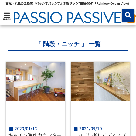
高松・丸亀の工務店『パッシオパッシブ』木製サッシ"佐藤の窓"『Rainbow Ocean View』
menu
「 階段・ニッチ 」 一覧
2023/01/13
2021/09/10
キッチン造作カウンター
ニッチに楽しくディスプ