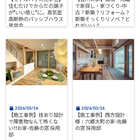
住むだけでからだの調子
で家探し・家づくり-中
が”いい感じ”に。高気密
古？新築？リフォーム？
高断熱のパッシブハウス
新築そっくりリノベ？ど
見学会
れがいい？
2026/03/16
2026/03/16
【施工事例】技あり設計
【施工事例】西方設計
で障害物なんて怖くな
様：六郷大町の家-佐藤
い!!お家-佐藤の窓 採用
の窓 採用邸
邸