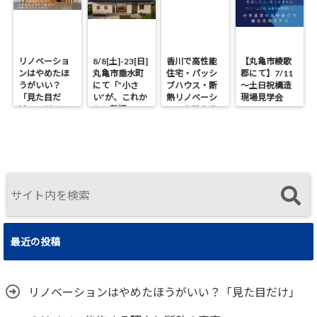
リノベーショ
8/8[土]-23[日]
香川で高性能
【丸亀市綾歌
ンはやめたほ
丸亀市垂水町
住宅・パッシ
郡にて】7/11
うがいい？
にて「”小さ
ブハウス・断
～土日祝構造
「見た目だ
い”が、これか
熱リノベーシ
現場見学会
け」のリノベ
らの贅沢。」
ョンを叶える
で後悔する理
見学会
工務店｜UA値
由と断熱の真
0.2・C値0.1｜
実
真に価値ある
住まいの選択
最近の投稿
リノベーションはやめたほうがいい？「見た目だけ」