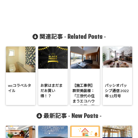
Related Posts
関連記事 -
-
wcコラベルタ
お家はまだま
【施工事例】
パッシオパッ
イル
だお買い
群栄美装様：
シブ通信 2022
得！？
「三世代の住
年 12月号
まうエコハウ
ス」佐藤の窓
採用邸
New Posts
最新記事 -
-