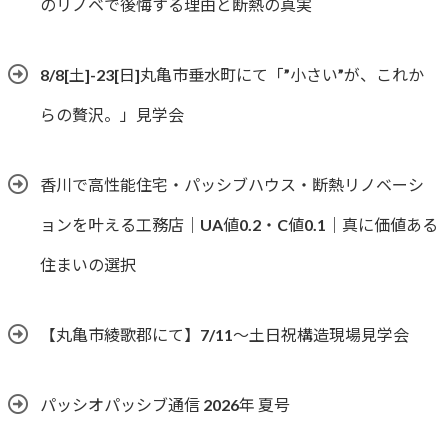
のリノベで後悔する理由と断熱の真実
8/8[土]-23[日]丸亀市垂水町にて「”小さい”が、これか
らの贅沢。」見学会
香川で高性能住宅・パッシブハウス・断熱リノベーシ
ョンを叶える工務店｜UA値0.2・C値0.1｜真に価値ある
住まいの選択
【丸亀市綾歌郡にて】7/11～土日祝構造現場見学会
パッシオパッシブ通信 2026年 夏号