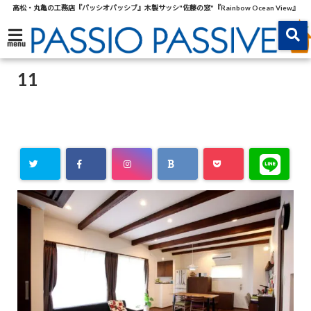
高松・丸亀の工務店『パッシオパッシブ』木製サッシ"佐藤の窓"『Rainbow Ocean View』
menu
11