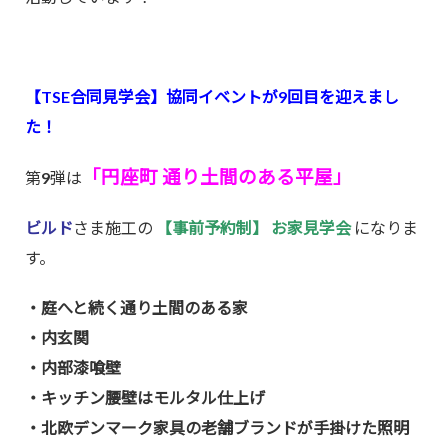
【TSE合同見学会】協同イベントが9
回目を迎えまし
た！
「円座町 通り土間のある平屋
」
第9弾は
ビルド
さま施工の
【事前予約制】 お家見学会
になりま
す。
・庭へと続く通り土間のある家
・内玄関
・内部漆喰壁
・キッチン腰壁はモルタル仕上げ
・北欧デンマーク家具の老舗ブランドが手掛けた照明