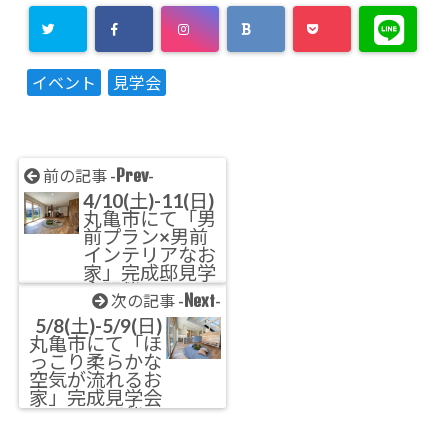
イベント
見学会
Prev
前の記事 -
-
4/10(土)-11(日)
丸亀市にて「男
前プラン×男前
インテリアなお
家」完成邸見学
会開催！
Next
次の記事 -
-
5/8(土)-5/9(日)
丸亀市にて「ほ
っこり柔らかな
空気が流れるお
家」完成見学会
開催！