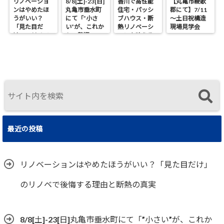
リノベーショ
8/8[土]-23[日]
香川で高性能
【丸亀市綾歌
ンはやめたほ
丸亀市垂水町
住宅・パッシ
郡にて】7/11
うがいい？
にて「”小さ
ブハウス・断
～土日祝構造
「見た目だ
い”が、これか
熱リノベーシ
現場見学会
け」のリノベ
らの贅沢。」
ョンを叶える
で後悔する理
見学会
工務店｜UA値
由と断熱の真
0.2・C値0.1｜
実
真に価値ある
住まいの選択
最近の投稿
リノベーションはやめたほうがいい？「見た目だけ」
のリノベで後悔する理由と断熱の真実
8/8[土]-23[日]丸亀市垂水町にて「”小さい”が、これか