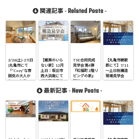
Related Posts
関連記事 -
-
2/26(土)-27(日
【暖房のいら
TSE合同完成
【丸亀市綾歌
)丸亀市にて
ない家】12月
見学会 第4弾
郡にて】7/11
「”Cozy”な雰
土日：坂出市
『松福町 2階リ
～土日祝構造
囲気の大人か
西大浜南にて
ビングの家』
現場見学会
わいいお家」
構造現場見学
開催！
完成見学会
会
New Posts
最新記事 -
-