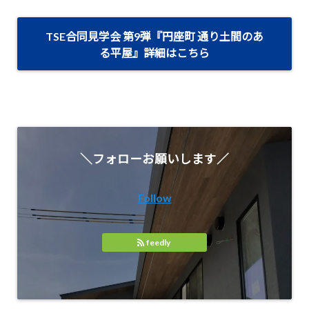
TSE合同見学会 第9弾『円座町 通り土間のあ
る平屋』詳細はこちら
＼フォローお願いします／
Follow
feedly