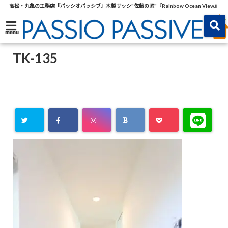
高松・丸亀の工務店『パッシオパッシブ』木製サッシ"佐藤の窓"『Rainbow Ocean View』
menu
TK-135