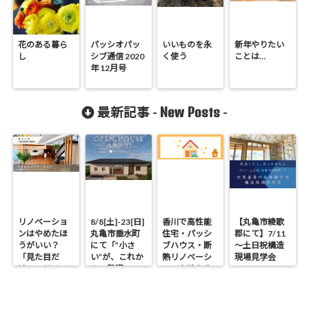
花のある暮ら
パッシオパッ
いいものを永
新年やりたい
し
シブ通信 2020
く使う
ことは…
年 12月号
New Posts
最新記事 -
-
リノベーショ
8/8[土]-23[日]
香川で高性能
【丸亀市綾歌
ンはやめたほ
丸亀市垂水町
住宅・パッシ
郡にて】7/11
うがいい？
にて「”小さ
ブハウス・断
～土日祝構造
「見た目だ
い”が、これか
熱リノベーシ
現場見学会
け」のリノベ
らの贅沢。」
ョンを叶える
で後悔する理
見学会
工務店｜UA値
由と断熱の真
0.2・C値0.1｜
実
真に価値ある