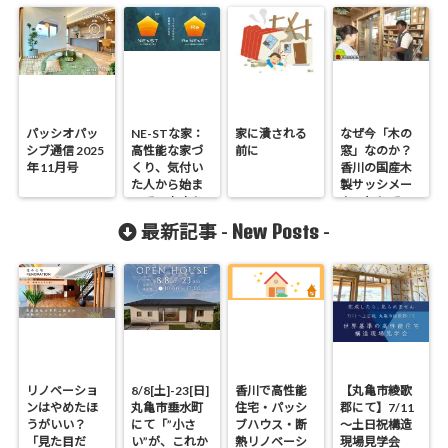
パッシオパッ
NE-STな家：
家に潰される
なぜ今「木の
シブ通信 2025
高性能な家づ
前に
窓」なのか？
年 11月号
くり、気付い
香川の国産木
た人から始ま
製サッシメー
っています！
カーとして
New Posts
最新記事 -
-
リノベーショ
8/8[土]-23[日]
香川で高性能
【丸亀市綾歌
ンはやめたほ
丸亀市垂水町
住宅・パッシ
郡にて】7/11
うがいい？
にて「”小さ
ブハウス・断
～土日祝構造
「見た目だ
い”が、これか
熱リノベーシ
現場見学会