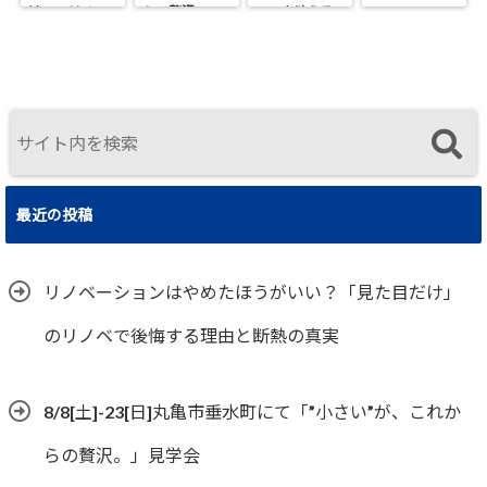
け」のリノベ
らの贅沢。」
ョンを叶える
で後悔する理
見学会
工務店｜UA値
由と断熱の真
0.2・C値0.1｜
実
真に価値ある
住まいの選択
最近の投稿
リノベーションはやめたほうがいい？「見た目だけ」
のリノベで後悔する理由と断熱の真実
8/8[土]-23[日]丸亀市垂水町にて「”小さい”が、これか
らの贅沢。」見学会