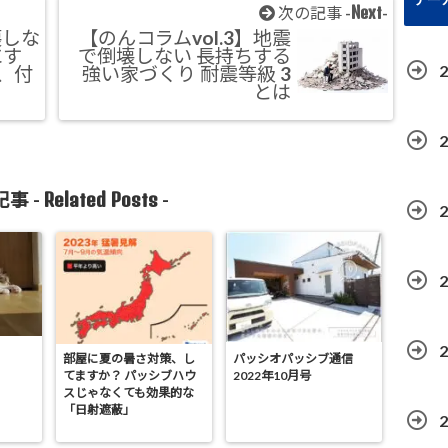
Next
次の記事 -
-
壊しな
【のんコラムvol.3】地震
にす
で倒壊しない 長持ちする
、付
強い家づくり 耐震等級 3
とは
Related Posts
事 -
-
部屋に夏の暑さ対策、し
パッシオパッシブ通信
てますか？ パッシブハウ
2022年10月号
スじゃなくても効果的な
「日射遮蔽」