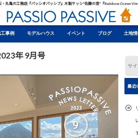
松・丸亀の工務店『パッシオパッシブ』木製サッシ"佐藤の窓"『Rainbow Ocean Vie
施工事例
モデルハウス
イベント
ブログ
土地情
23年 9月号
最近