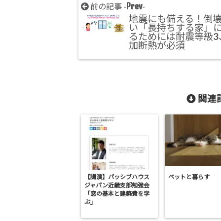
Prev
前の記事 -
-
地震にも備える！倒
い「長持ちする家」
るためには耐震等級3
加断熱が必須
関連記
【講演】パッシブハウス
ペットと暮らす
ジャパン近畿支部勉強会
「窓の基本と建築費を学
ぶ」