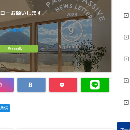
ローお願いします／
Follow
feedly
通信
アー