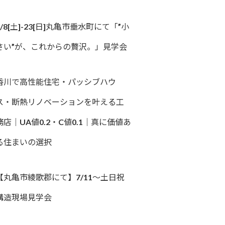
8/8[土]-23[日]丸亀市垂水町にて「”小
さい”が、これからの贅沢。」見学会
香川で高性能住宅・パッシブハウ
ス・断熱リノベーションを叶える工
務店｜UA値0.2・C値0.1｜真に価値あ
る住まいの選択
【丸亀市綾歌郡にて】7/11～土日祝
構造現場見学会