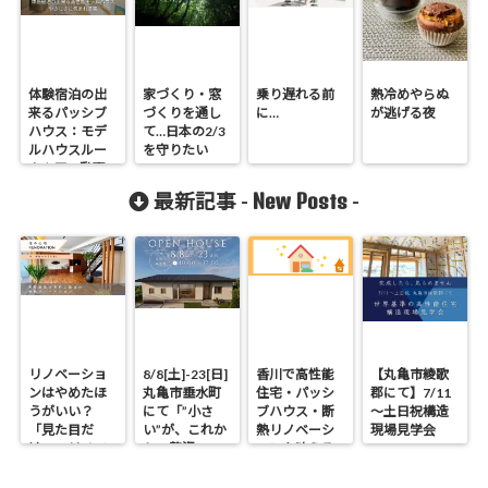
体験宿泊の出
家づくり・窓
乗り遅れる前
熱冷めやらぬ
来るパッシブ
づくりを通し
に…
が逃げる夜
ハウス：モデ
て…日本の2/3
ルハウスルー
を守りたい
ムツアー動画
公開！
New Posts
最新記事 -
-
リノベーショ
8/8[土]-23[日]
香川で高性能
【丸亀市綾歌
ンはやめたほ
丸亀市垂水町
住宅・パッシ
郡にて】7/11
うがいい？
にて「”小さ
ブハウス・断
～土日祝構造
「見た目だ
い”が、これか
熱リノベーシ
現場見学会
け」のリノベ
らの贅沢。」
ョンを叶える
で後悔する理
見学会
工務店｜UA値
由と断熱の真
0.2・C値0.1｜