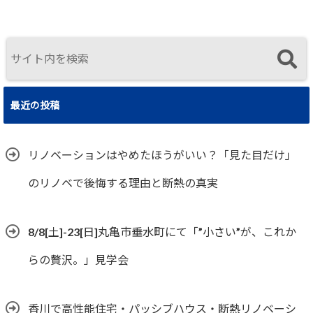
実
真に価値ある
住まいの選択
最近の投稿
リノベーションはやめたほうがいい？「見た目だけ」
のリノベで後悔する理由と断熱の真実
8/8[土]-23[日]丸亀市垂水町にて「”小さい”が、これか
らの贅沢。」見学会
香川で高性能住宅・パッシブハウス・断熱リノベーシ