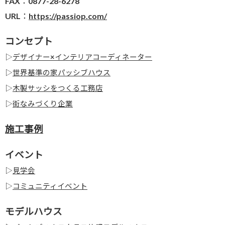
FAX：0877-28-6278
URL：
https://passiop.com/
コンセプト
▷
デザイナー×インテリアコーディネーター
▷
世界基準の家パッシブハウス
▷
木製サッシをつくる工務店
▷
街なみづくり企業
施工事例
イベント
▷
見学会
▷
コミュニティイベント
モデルハウス