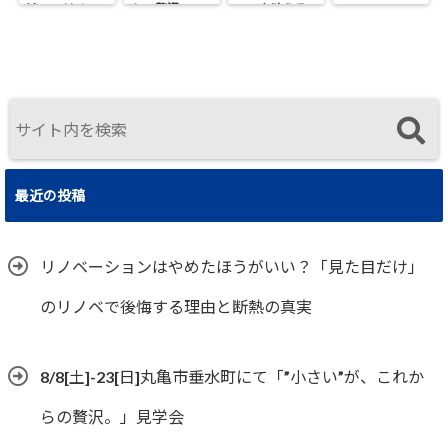
け」のリノベ
らの贅沢。」
ョンを叶える
で後悔する理
見学会
工務店｜UA値
由と断熱の真
0.2・C値0.1｜
実
真に価値ある
住まいの選択
最近の投稿
リノベーションはやめたほうがいい？「見た目だけ」
のリノベで後悔する理由と断熱の真実
8/8[土]-23[日]丸亀市垂水町にて「”小さい”が、これか
らの贅沢。」見学会