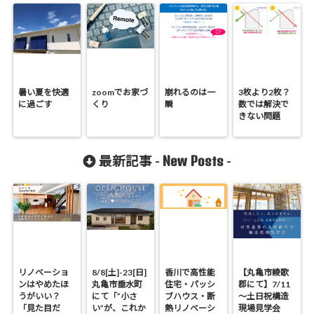
暑い夏を快適
zoomでお家づ
崩れるのは一
3枚より2枚？
に過ごす
くり
瞬
数では解決で
きない問題
New Posts
最新記事 -
-
リノベーショ
8/8[土]-23[日]
香川で高性能
【丸亀市綾歌
ンはやめたほ
丸亀市垂水町
住宅・パッシ
郡にて】7/11
うがいい？
にて「”小さ
ブハウス・断
～土日祝構造
「見た目だ
い”が、これか
熱リノベーシ
現場見学会