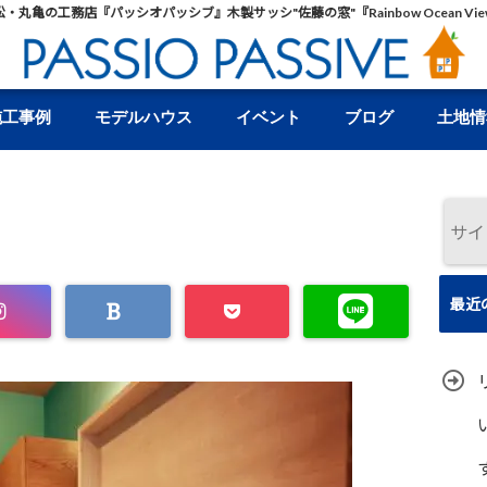
松・丸亀の工務店『パッシオパッシブ』木製サッシ"佐藤の窓"『Rainbow Ocean Vie
施工事例
モデルハウス
イベント
ブログ
土地情
最近