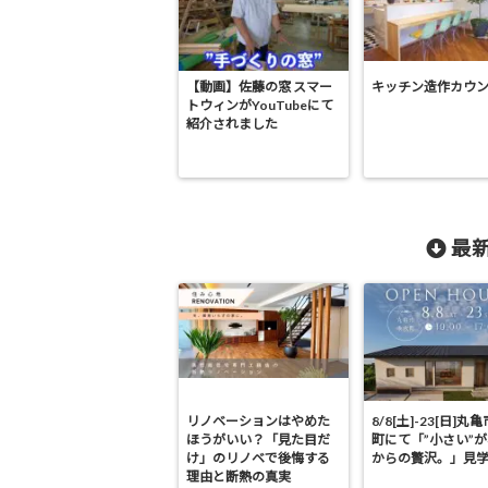
【動画】佐藤の窓 スマー
キッチン造作カウ
トウィンがYouTubeにて
紹介されました
最新
リノベーションはやめた
8/8[土]-23[日]丸
ほうがいい？「見た目だ
町にて「”小さい”
け」のリノベで後悔する
からの贅沢。」見
理由と断熱の真実