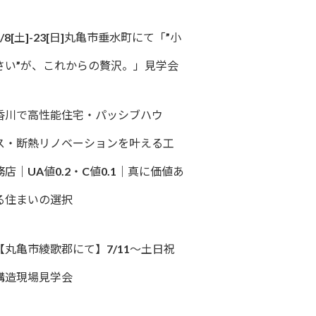
8/8[土]-23[日]丸亀市垂水町にて「”小
さい”が、これからの贅沢。」見学会
香川で高性能住宅・パッシブハウ
ス・断熱リノベーションを叶える工
務店｜UA値0.2・C値0.1｜真に価値あ
る住まいの選択
【丸亀市綾歌郡にて】7/11～土日祝
構造現場見学会