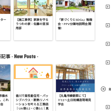
ンター
【施工事例】家族を守る
「家づくりとSDGs」勉強
うつわの家：佐藤の窓 採
会・PPV分譲地説明会 開
用邸
催!
New Posts
記事 -
-
R
亀市垂水
香川で高性能住宅・パッ
【丸亀市綾歌郡にて】
が、これ
シブハウス・断熱リノベ
7/11～土日祝構造現場見
学会
ーションを叶える工務店
学会
｜UA値0.2・C値0.1｜真