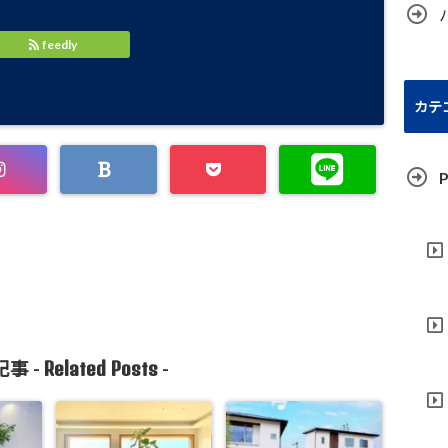
feedly
カテ
P
Related Posts
事 -
-