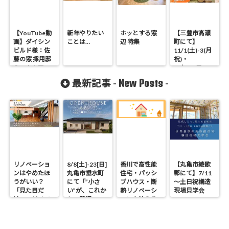
【YouTube動
新年やりたい
ホッとする窓
【三豊市高瀬
画】ダイシン
ことは…
辺 特集
町にて】
ビルド様：佐
11/1(土)-3(月
藤の窓 採用邸
祝)・
ルームツアー
8(土)-9(日)
「エアコン1台
New Posts
最新記事 -
-
で快適な家」
見学会
リノベーショ
8/8[土]-23[日]
香川で高性能
【丸亀市綾歌
ンはやめたほ
丸亀市垂水町
住宅・パッシ
郡にて】7/11
うがいい？
にて「”小さ
ブハウス・断
～土日祝構造
「見た目だ
い”が、これか
熱リノベーシ
現場見学会
け」のリノベ
らの贅沢。」
ョンを叶える
で後悔する理
見学会
工務店｜UA値
由と断熱の真
0.2・C値0.1｜
実
真に価値ある