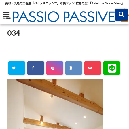
高松・丸亀の工務店『パッシオパッシブ』木製サッシ"佐藤の窓"『Rainbow Ocean View』
menu
034