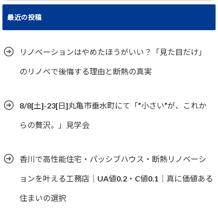
最近の投稿
リノベーションはやめたほうがいい？「見た目だけ」
のリノベで後悔する理由と断熱の真実
8/8[土]-23[日]丸亀市垂水町にて「”小さい”が、これか
らの贅沢。」見学会
香川で高性能住宅・パッシブハウス・断熱リノベーシ
ョンを叶える工務店｜UA値0.2・C値0.1｜真に価値ある
住まいの選択