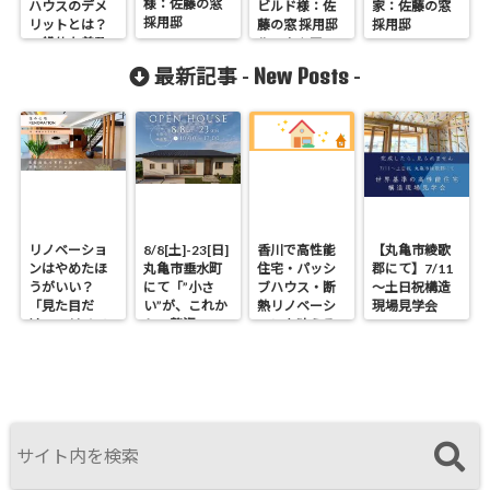
様：佐藤の窓
ハウスのデメ
ビルド様：佐
家：佐藤の窓
採用邸
リットとは？
藤の窓 採用邸
採用邸
一般的な普及
ルームツアー
住宅、高断熱
New Posts
最新記事 -
-
高気密 住宅 と
比較して考え
てみた
リノベーショ
8/8[土]-23[日]
香川で高性能
【丸亀市綾歌
ンはやめたほ
丸亀市垂水町
住宅・パッシ
郡にて】7/11
うがいい？
にて「”小さ
ブハウス・断
～土日祝構造
「見た目だ
い”が、これか
熱リノベーシ
現場見学会
け」のリノベ
らの贅沢。」
ョンを叶える
で後悔する理
見学会
工務店｜UA値
由と断熱の真
0.2・C値0.1｜
実
真に価値ある
住まいの選択