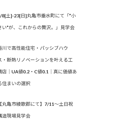
8/8[土]-23[日]丸亀市垂水町にて「”小
さい”が、これからの贅沢。」見学会
香川で高性能住宅・パッシブハウ
ス・断熱リノベーションを叶える工
務店｜UA値0.2・C値0.1｜真に価値あ
る住まいの選択
【丸亀市綾歌郡にて】7/11～土日祝
構造現場見学会