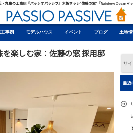
松・丸亀の工務店『パッシオパッシブ』木製サッシ"佐藤の窓"『Rainbow Ocean Vie
施工事例
モデルハウス
イベント
ブログ
土地情
味を楽しむ家：佐藤の窓 採用邸
最近