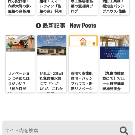
西方設計様：
組様：スマー
寺工務店様:佐
西田工業様：
六郷大町の家-
トウィン「佐
藤の窓 採用ブ
福知山パッシ
佐藤の窓 採用
藤の窓」 採用
ログ
ブハウス-佐藤
邸
投稿
の窓 採用邸
New Posts
最新記事 -
-
リノベーショ
8/8[土]-23[日]
香川で高性能
【丸亀市綾歌
ンはやめたほ
丸亀市垂水町
住宅・パッシ
郡にて】7/11
うがいい？
にて「”小さ
ブハウス・断
～土日祝構造
「見た目だ
い”が、これか
熱リノベーシ
現場見学会
け」のリノベ
らの贅沢。」
ョンを叶える
で後悔する理
見学会
工務店｜UA値
由と断熱の真
0.2・C値0.1｜
実
真に価値ある
住まいの選択