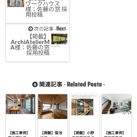
ワークハウス
様：佐藤の窓 採
用投稿
Next
次の記事 -
-
【掲載】
ArchiAtelierM
A様：佐藤の窓
採用投稿
Related Posts
関連記事 -
-
【施工事例】
【掲載】菊池
【掲載】小野
【施工事例】