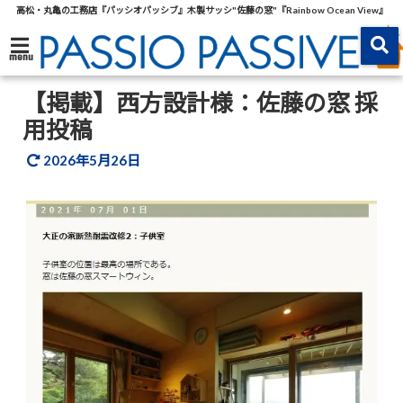
高松・丸亀の工務店『パッシオパッシブ』木製サッシ"佐藤の窓"『Rainbow Ocean View』
menu
【掲載】西方設計様：佐藤の窓 採
用投稿
2026年5月26日