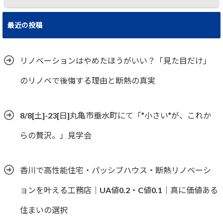
最近の投稿
リノベーションはやめたほうがいい？「見た目だけ」
のリノベで後悔する理由と断熱の真実
8/8[土]-23[日]丸亀市垂水町にて「”小さい”が、これか
らの贅沢。」見学会
香川で高性能住宅・パッシブハウス・断熱リノベーシ
ョンを叶える工務店｜UA値0.2・C値0.1｜真に価値ある
住まいの選択