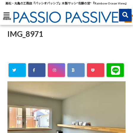
高松・丸亀の工務店『パッシオパッシブ』木製サッシ"佐藤の窓"『Rainbow Ocean View』
menu
IMG_8971