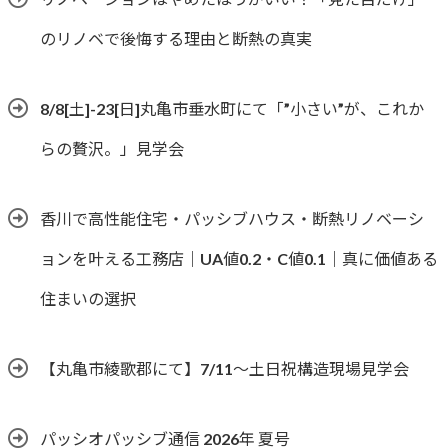
のリノベで後悔する理由と断熱の真実
8/8[土]-23[日]丸亀市垂水町にて「”小さい”が、これか
らの贅沢。」見学会
香川で高性能住宅・パッシブハウス・断熱リノベーシ
ョンを叶える工務店｜UA値0.2・C値0.1｜真に価値ある
住まいの選択
【丸亀市綾歌郡にて】7/11～土日祝構造現場見学会
パッシオパッシブ通信 2026年 夏号