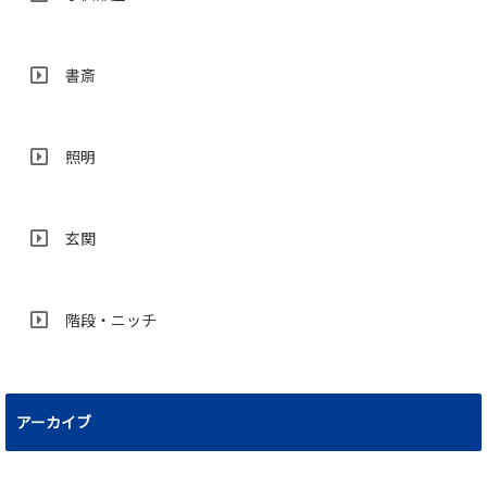
書斎
照明
玄関
階段・ニッチ
アーカイブ