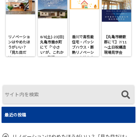
リノベーショ
8/8[土]-23[日]
香川で高性能
【丸亀市綾歌
ンはやめたほ
丸亀市垂水町
住宅・パッシ
郡にて】7/11
うがいい？
にて「”小さ
ブハウス・断
～土日祝構造
「見た目だ
い”が、これか
熱リノベーシ
現場見学会
け」のリノベ
らの贅沢。」
ョンを叶える
で後悔する理
見学会
工務店｜UA値
由と断熱の真
0.2・C値0.1｜
実
真に価値ある
住まいの選択
最近の投稿
リノベーションはやめたほうがいい？「見た目だけ」