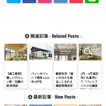
Related Posts
関連記事 -
-
【施工事例】
パッシオパッ
観音寺市 「違
3月・4月 高松
優しいやさし
シブ通信 2024
いの分かる施
市と丸亀市に
い家：佐藤の
年 4月号
主」になれる
て「パッシブ
窓 採用邸
構造現場見学
ハウスの構造
会
現場」見学会
New Posts
最新記事 -
-