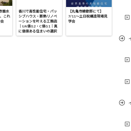
亀市垂水
香川で高性能住宅・パッ
【丸亀市綾歌郡にて】
が、これ
シブハウス・断熱リノベ
7/11～土日祝構造現場見
学会
ーションを叶える工務店
学会
｜UA値0.2・C値0.1｜真
に価値ある住まいの選択