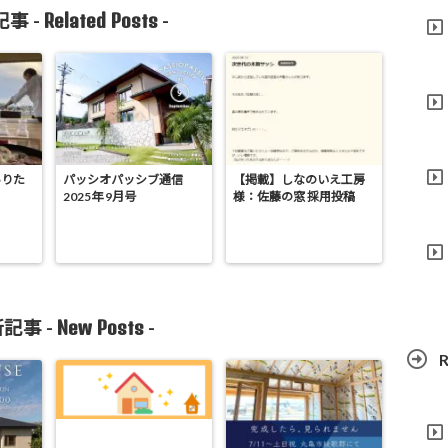
Related Posts
事 -
-
ありた
パッシオパッシブ通信
【掲載】しなのいえ工房
2025年 9月号
様：佐藤の窓 採用投稿
New Posts
記事 -
-
R