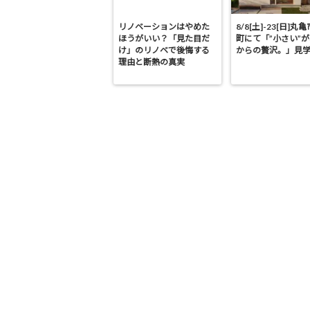
リノベーションはやめた
8/8[土]-23[日]丸
ほうがいい？「見た目だ
町にて「”小さい”
け」のリノベで後悔する
からの贅沢。」見
理由と断熱の真実