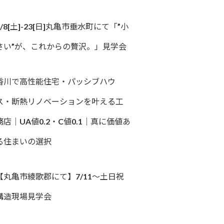
8/8[土]-23[日]丸亀市垂水町にて「”小
さい”が、これからの贅沢。」見学会
香川で高性能住宅・パッシブハウ
ス・断熱リノベーションを叶える工
務店｜UA値0.2・C値0.1｜真に価値あ
る住まいの選択
【丸亀市綾歌郡にて】7/11～土日祝
構造現場見学会