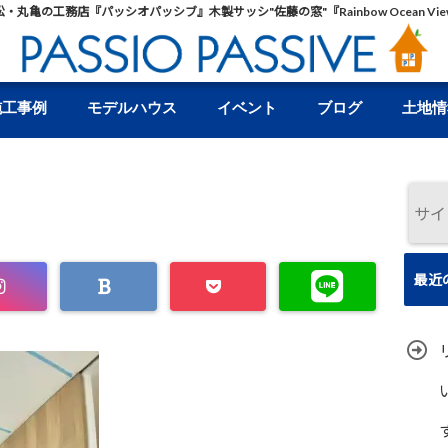
松・丸亀の工務店『パッシオパッシブ』木製サッシ"佐藤の窓"『Rainbow Ocean Vie
施工事例
モデルハウス
イベント
ブログ
土地情
最近