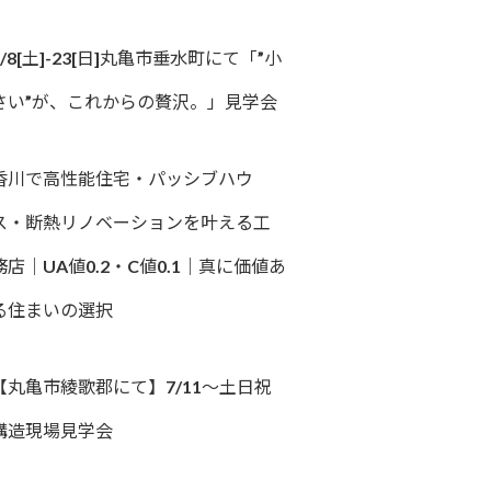
8/8[土]-23[日]丸亀市垂水町にて「”小
さい”が、これからの贅沢。」見学会
香川で高性能住宅・パッシブハウ
ス・断熱リノベーションを叶える工
務店｜UA値0.2・C値0.1｜真に価値あ
る住まいの選択
【丸亀市綾歌郡にて】7/11～土日祝
構造現場見学会