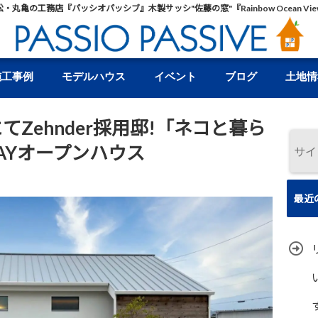
松・丸亀の工務店『パッシオパッシブ』木製サッシ"佐藤の窓"『Rainbow Ocean Vie
施工事例
モデルハウス
イベント
ブログ
土地情
にてZehnder採用邸!「ネコと暮ら
AYオープンハウス
最近