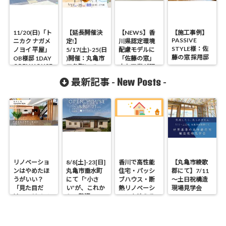
11/20(日)「ト
【延長開催決
【NEWS】香
【施工事例】
PASSIVE
ニカク ナガメ
定!】
川県認定環境
STYLE様：佐
ノヨイ 平屋」
5/17(土)-25(日
配慮モデルに
藤の窓 採用邸
OB様邸 1DAY
)開催：丸亀市
「佐藤の窓」
OPEN HOUSE
三条町にて
大丸工業が認
「夫婦で趣味
定されました
New Posts
最新記事 -
-
を楽しむ家」
見学会
リノベーショ
8/8[土]-23[日]
香川で高性能
【丸亀市綾歌
ンはやめたほ
丸亀市垂水町
住宅・パッシ
郡にて】7/11
うがいい？
にて「”小さ
ブハウス・断
～土日祝構造
「見た目だ
い”が、これか
熱リノベーシ
現場見学会
け」のリノベ
らの贅沢。」
ョンを叶える
で後悔する理
見学会
工務店｜UA値
由と断熱の真
0.2・C値0.1｜
実
真に価値ある