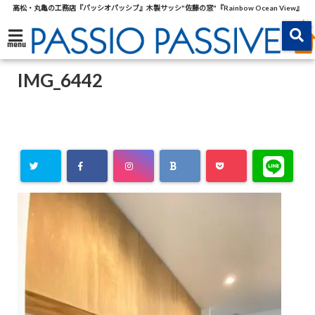
高松・丸亀の工務店『パッシオパッシブ』木製サッシ"佐藤の窓"『Rainbow Ocean View』
menu
IMG_6442