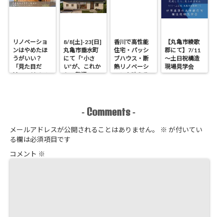
リノベーショ
8/8[土]-23[日]
香川で高性能
【丸亀市綾歌
ンはやめたほ
丸亀市垂水町
住宅・パッシ
郡にて】7/11
うがいい？
にて「”小さ
ブハウス・断
～土日祝構造
「見た目だ
い”が、これか
熱リノベーシ
現場見学会
け」のリノベ
らの贅沢。」
ョンを叶える
で後悔する理
見学会
工務店｜UA値
由と断熱の真
0.2・C値0.1｜
実
真に価値ある
住まいの選択
Comments
-
-
メールアドレスが公開されることはありません。
※
が付いてい
る欄は必須項目です
コメント
※