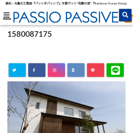
高松・丸亀の工務店『パッシオパッシブ』木製サッシ"佐藤の窓"『Rainbow Ocean View』
menu
1580087175