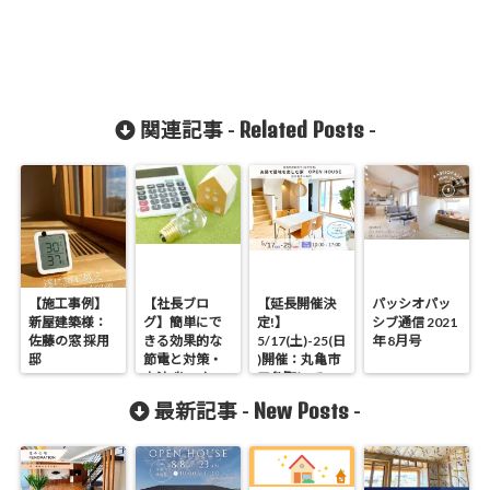
Related Posts
関連記事 -
-
【施工事例】
【社長ブロ
【延長開催決
パッシオパッ
新屋建築様：
グ】簡単にで
定!】
シブ通信 2021
佐藤の窓 採用
きる効果的な
5/17(土)-25(日
年 8月号
邸
節電と対策・
)開催：丸亀市
方法 省エネの
三条町にて
本当の意味を
「夫婦で趣味
New Posts
最新記事 -
-
考える
を楽しむ家」
見学会