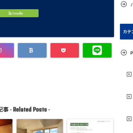
feedly
カテ
P
Related Posts
事 -
-