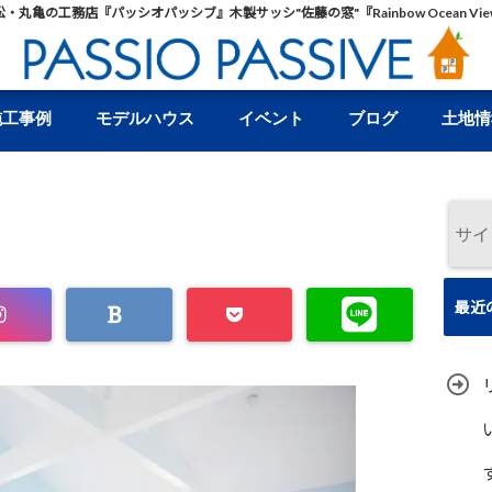
松・丸亀の工務店『パッシオパッシブ』木製サッシ"佐藤の窓"『Rainbow Ocean Vie
施工事例
モデルハウス
イベント
ブログ
土地情
最近