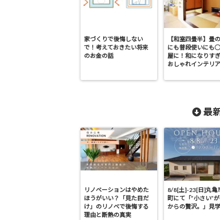
家づくりで後悔しない
【和室四畳半】畳
で！考えておきたい将来
にも普段使いにも
のお金の話
屋に！和になりす
おしゃれインテリ
最新
リノベーションはやめた
8/8[土]-23[日]丸
ほうがいい？「見た目だ
町にて「”小さい”
け」のリノベで後悔する
からの贅沢。」見
理由と断熱の真実