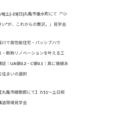
8/8[土]-23[日]丸亀市垂水町にて「”小
さい”が、これからの贅沢。」見学会
香川で高性能住宅・パッシブハウ
ス・断熱リノベーションを叶える工
務店｜UA値0.2・C値0.1｜真に価値あ
る住まいの選択
【丸亀市綾歌郡にて】7/11～土日祝
構造現場見学会