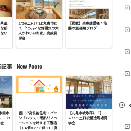
の茶室
2/26(土)-27(日)丸亀市に
【掲載】兵恵建設様：佐
○な部
て 「”Cozy”な雰囲気の大
藤の窓 採用ブログ
ぎない
人かわいいお家」完成見
ア
学会
New Posts
記事 -
-
R
亀市垂水
香川で高性能住宅・パッ
【丸亀市綾歌郡にて】
が、これ
シブハウス・断熱リノベ
7/11～土日祝構造現場見
学会
ーションを叶える工務店
学会
｜UA値0.2・C値0.1｜真