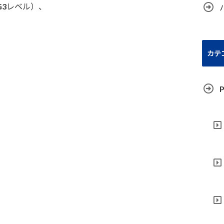
 G3レベル）、
カテ
P