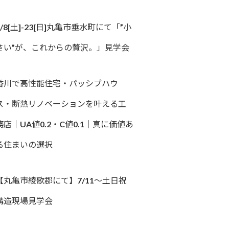
8/8[土]-23[日]丸亀市垂水町にて「”小
さい”が、これからの贅沢。」見学会
香川で高性能住宅・パッシブハウ
ス・断熱リノベーションを叶える工
務店｜UA値0.2・C値0.1｜真に価値あ
る住まいの選択
【丸亀市綾歌郡にて】7/11～土日祝
構造現場見学会