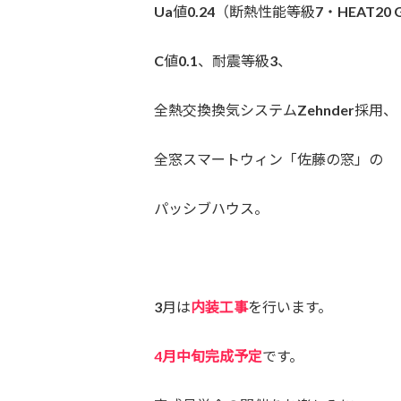
Ua値0.24（断熱性能等級7・HEAT20
C値0.1、耐震等級3、
全熱交換換気システムZehnder採用、
全窓スマートウィン「佐藤の窓」の
パッシブハウス。
3月は
内装工事
を行います。
4月中旬完成予定
です。