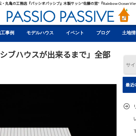
松・丸亀の工務店『パッシオパッシブ』木製サッシ"佐藤の窓"『Rainbow Ocean Vie
施工事例
モデルハウス
イベント
ブログ
土地情
ッシブハウスが出来るまで」全部
最近