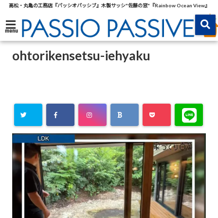
高松・丸亀の工務店『パッシオパッシブ』木製サッシ"佐藤の窓"『Rainbow Ocean View』
menu
ohtorikensetsu-iehyaku