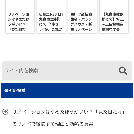
リノベーショ
8/8[土]-23[日]
香川で高性能
【丸亀市綾歌
ンはやめたほ
丸亀市垂水町
住宅・パッシ
郡にて】7/11
うがいい？
にて「”小さ
ブハウス・断
～土日祝構造
「見た目だ
い”が、これか
熱リノベーシ
現場見学会
け」のリノベ
らの贅沢。」
ョンを叶える
で後悔する理
見学会
工務店｜UA値
由と断熱の真
0.2・C値0.1｜
実
真に価値ある
住まいの選択
最近の投稿
リノベーションはやめたほうがいい？「見た目だけ」
のリノベで後悔する理由と断熱の真実