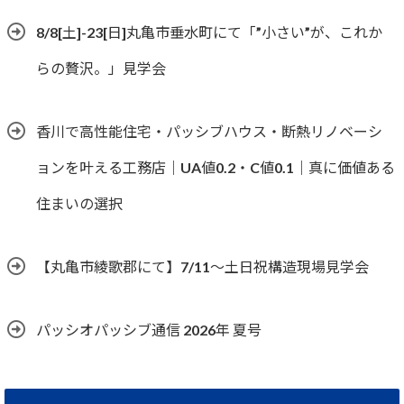
8/8[土]-23[日]丸亀市垂水町にて「”小さい”が、これか
らの贅沢。」見学会
香川で高性能住宅・パッシブハウス・断熱リノベーシ
ョンを叶える工務店｜UA値0.2・C値0.1｜真に価値ある
住まいの選択
【丸亀市綾歌郡にて】7/11～土日祝構造現場見学会
パッシオパッシブ通信 2026年 夏号