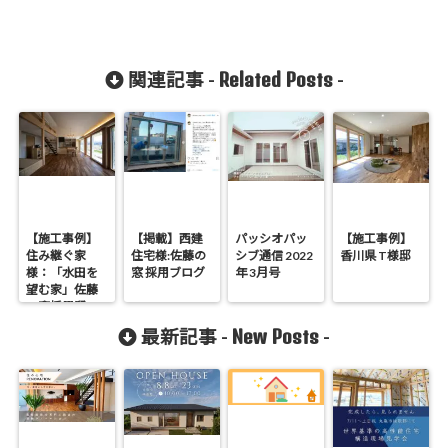
Related Posts
関連記事 -
-
【施工事例】
【掲載】西建
パッシオパッ
【施工事例】
住み継ぐ家
住宅様:佐藤の
シブ通信 2022
香川県 T様邸
様：「水田を
窓 採用ブログ
年 3月号
望む家」佐藤
の窓採用邸
New Posts
最新記事 -
-