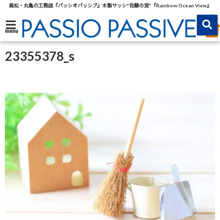
高松・丸亀の工務店『パッシオパッシブ』木製サッシ"佐藤の窓"『Rainbow Ocean View』
menu
23355378_s