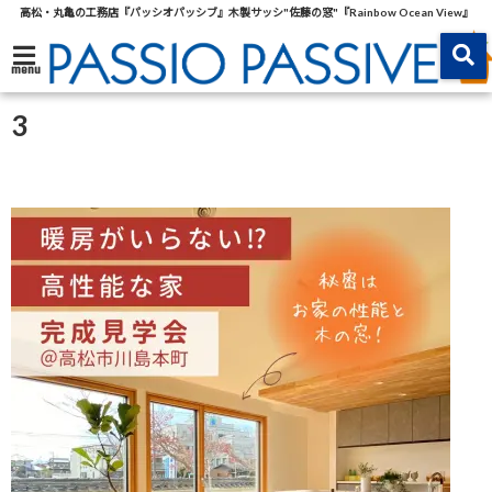
高松・丸亀の工務店『パッシオパッシブ』木製サッシ"佐藤の窓"『Rainbow Ocean View』
menu
3