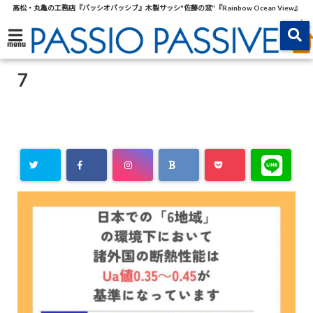
高松・丸亀の工務店『パッシオパッシブ』木製サッシ"佐藤の窓"『Rainbow Ocean View』
menu
7