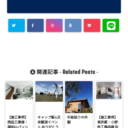
Related Posts
関連記事 -
-
【施工事例】
キャンプ飯&天
杉板貼りの外
【施工事例】
西田工業様：
体観測イベン
観
東京都：小野
福知山パッシ
ト ありがとう
寺工務店様 佐