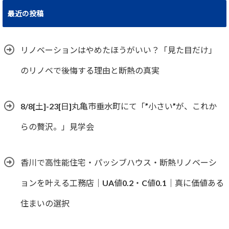
最近の投稿
リノベーションはやめたほうがいい？「見た目だけ」
のリノベで後悔する理由と断熱の真実
8/8[土]-23[日]丸亀市垂水町にて「”小さい”が、これか
らの贅沢。」見学会
香川で高性能住宅・パッシブハウス・断熱リノベーシ
ョンを叶える工務店｜UA値0.2・C値0.1｜真に価値ある
住まいの選択