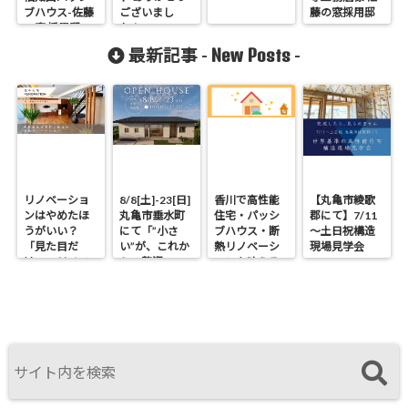
ブハウス-佐藤
ございまし
藤の窓採用邸
の窓 採用邸
た！
New Posts
最新記事 -
-
リノベーショ
8/8[土]-23[日]
香川で高性能
【丸亀市綾歌
ンはやめたほ
丸亀市垂水町
住宅・パッシ
郡にて】7/11
うがいい？
にて「”小さ
ブハウス・断
～土日祝構造
「見た目だ
い”が、これか
熱リノベーシ
現場見学会
け」のリノベ
らの贅沢。」
ョンを叶える
で後悔する理
見学会
工務店｜UA値
由と断熱の真
0.2・C値0.1｜
実
真に価値ある
住まいの選択