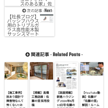
スのある家」佐
藤の窓 採用邸
Next
次の記事 -
-
【社長ブログ】
パッシブハウス
用のトリプルガ
ラス高性能木製
サッシスマート
ウィン「佐藤の
窓」窓の性能と
構造を考える
Related Posts
関連記事 -
-
【施工事例】
【掲載】高橋
【誌面掲載】
【YouTube動
技あり設計で
工務店様：佐
新建ハウジン
画】佐藤が
障害物なんて
藤の窓 採用投
グ 2024年8月
「佐藤の窓」
怖くない!!お
稿
10日号 佐藤の
解説！ルーム