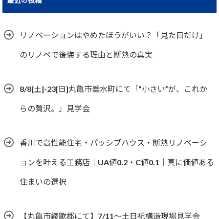
最近の投稿
リノベーションはやめたほうがいい？「見た目だけ」
のリノベで後悔する理由と断熱の真実
8/8[土]-23[日]丸亀市垂水町にて「”小さい”が、これか
らの贅沢。」見学会
香川で高性能住宅・パッシブハウス・断熱リノベーシ
ョンを叶える工務店｜UA値0.2・C値0.1｜真に価値ある
住まいの選択
【丸亀市綾歌郡にて】7/11～土日祝構造現場見学会