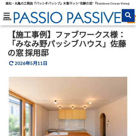
高松・丸亀の工務店『パッシオパッシブ』木製サッシ"佐藤の窓"『Rainbow Ocean View』
menu
【施工事例】ファブワークス様：
「みなみ野パッシブハウス」佐藤
の窓 採用邸
2026年5月11日