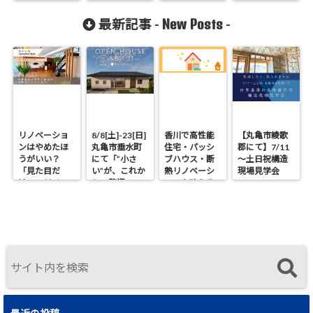
家-佐藤の窓 採
窓採用邸掲載
ツアー動画
用邸
New Posts
最新記事 -
-
リノベーショ
8/8[土]-23[日]
香川で高性能
【丸亀市綾歌
ンはやめたほ
丸亀市垂水町
住宅・パッシ
郡にて】7/11
うがいい？
にて「”小さ
ブハウス・断
～土日祝構造
「見た目だ
い”が、これか
熱リノベーシ
現場見学会
け」のリノベ
らの贅沢。」
ョンを叶える
で後悔する理
見学会
工務店｜UA値
由と断熱の真
0.2・C値0.1｜
実
真に価値ある
住まいの選択