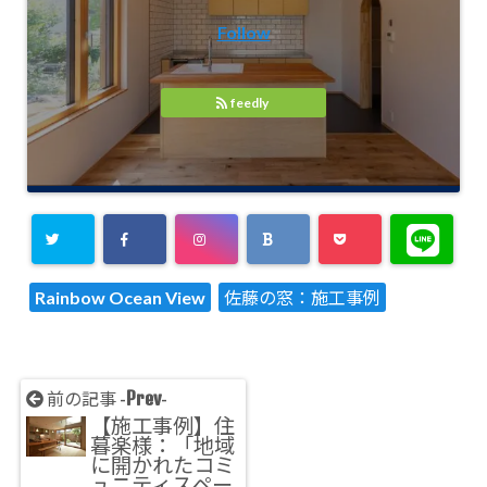
Follow
feedly
Rainbow Ocean View
佐藤の窓：施工事例
Prev
前の記事 -
-
【施工事例】住
暮楽様：「地域
に開かれたコミ
ュニティスペー