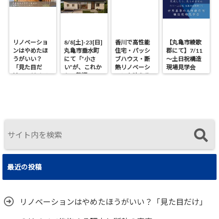
リノベーショ
8/8[土]-23[日]
香川で高性能
【丸亀市綾歌
ンはやめたほ
丸亀市垂水町
住宅・パッシ
郡にて】7/11
うがいい？
にて「”小さ
ブハウス・断
～土日祝構造
「見た目だ
い”が、これか
熱リノベーシ
現場見学会
け」のリノベ
らの贅沢。」
ョンを叶える
で後悔する理
見学会
工務店｜UA値
由と断熱の真
0.2・C値0.1｜
実
真に価値ある
住まいの選択
最近の投稿
リノベーションはやめたほうがいい？「見た目だけ」