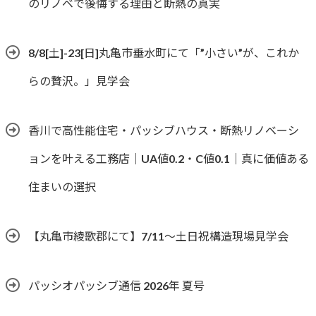
のリノベで後悔する理由と断熱の真実
8/8[土]-23[日]丸亀市垂水町にて「”小さい”が、これか
らの贅沢。」見学会
香川で高性能住宅・パッシブハウス・断熱リノベーシ
ョンを叶える工務店｜UA値0.2・C値0.1｜真に価値ある
住まいの選択
【丸亀市綾歌郡にて】7/11～土日祝構造現場見学会
パッシオパッシブ通信 2026年 夏号