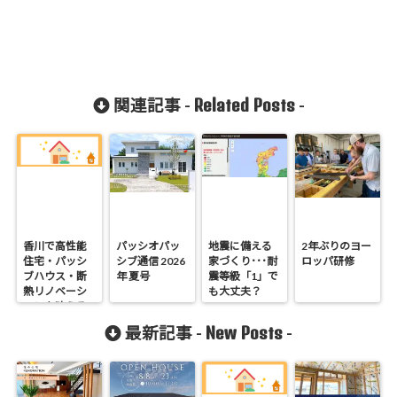
Related Posts
関連記事 -
-
香川で高性能
パッシオパッ
地震に備える
2年ぶりのヨー
住宅・パッシ
シブ通信 2026
家づくり･･･耐
ロッパ研修
ブハウス・断
年 夏号
震等級「1」で
熱リノベーシ
も大丈夫？
ョンを叶える
工務店｜UA値
New Posts
最新記事 -
-
0.2・C値0.1｜
真に価値ある
住まいの選択