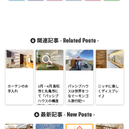
Related Posts
関連記事 -
-
カーテンのお
3月・4月 高松
パッシブハウ
ニッチに楽し
手入れ
市と丸亀市に
スは世界をつ
くディスプレ
て「パッシブ
なぐ～モンゴ
イ♪
ハウスの構造
ル旅行記～
現場」見学会
New Posts
最新記事 -
-