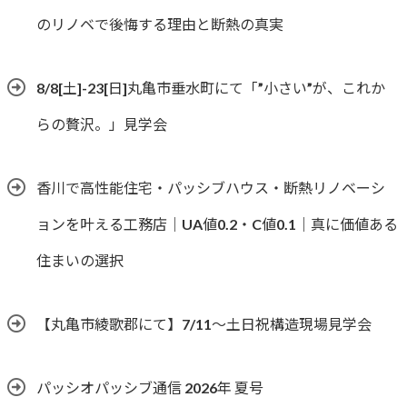
のリノベで後悔する理由と断熱の真実
8/8[土]-23[日]丸亀市垂水町にて「”小さい”が、これか
らの贅沢。」見学会
香川で高性能住宅・パッシブハウス・断熱リノベーシ
ョンを叶える工務店｜UA値0.2・C値0.1｜真に価値ある
住まいの選択
【丸亀市綾歌郡にて】7/11～土日祝構造現場見学会
パッシオパッシブ通信 2026年 夏号