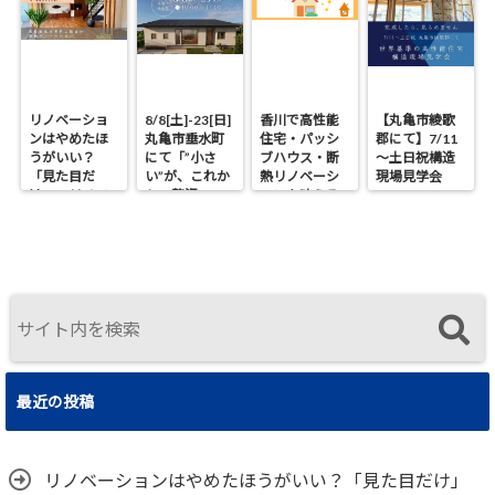
リノベーショ
8/8[土]-23[日]
香川で高性能
【丸亀市綾歌
ンはやめたほ
丸亀市垂水町
住宅・パッシ
郡にて】7/11
うがいい？
にて「”小さ
ブハウス・断
～土日祝構造
「見た目だ
い”が、これか
熱リノベーシ
現場見学会
け」のリノベ
らの贅沢。」
ョンを叶える
で後悔する理
見学会
工務店｜UA値
由と断熱の真
0.2・C値0.1｜
実
真に価値ある
住まいの選択
最近の投稿
リノベーションはやめたほうがいい？「見た目だけ」