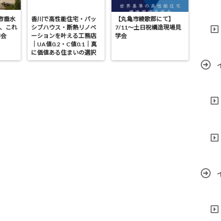
亀市垂水
香川で高性能住宅・パッ
【丸亀市綾歌郡にて】
が、これ
シブハウス・断熱リノベ
7/11～土日祝構造現場見
学会
ーションを叶える工務店
学会
｜UA値0.2・C値0.1｜真
に価値ある住まいの選択