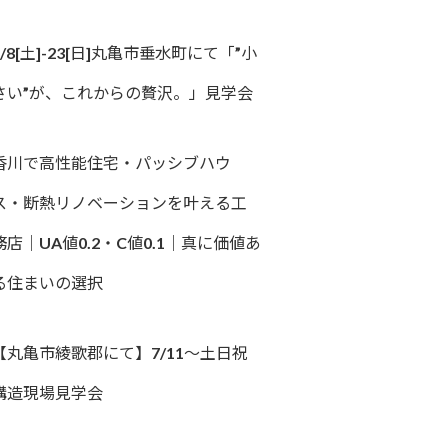
8/8[土]-23[日]丸亀市垂水町にて「”小
さい”が、これからの贅沢。」見学会
香川で高性能住宅・パッシブハウ
ス・断熱リノベーションを叶える工
務店｜UA値0.2・C値0.1｜真に価値あ
る住まいの選択
【丸亀市綾歌郡にて】7/11～土日祝
構造現場見学会