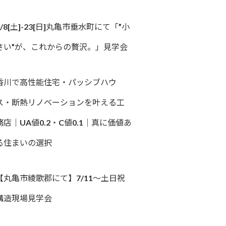
8/8[土]-23[日]丸亀市垂水町にて「”小
さい”が、これからの贅沢。」見学会
香川で高性能住宅・パッシブハウ
ス・断熱リノベーションを叶える工
務店｜UA値0.2・C値0.1｜真に価値あ
る住まいの選択
【丸亀市綾歌郡にて】7/11～土日祝
構造現場見学会