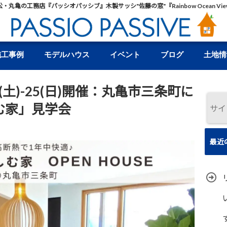
松・丸亀の工務店『パッシオパッシブ』木製サッシ"佐藤の窓"『Rainbow Ocean Vie
施工事例
モデルハウス
イベント
ブログ
土地情
(土)-25(日)開催：丸亀市三条町に
む家」見学会
最近