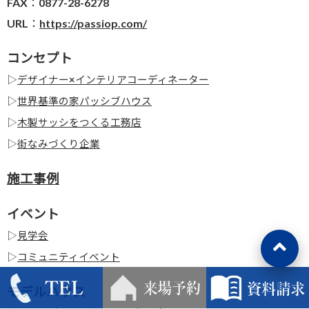
FAX：0877-28-6278
URL：
https://passiop.com/
コンセプト
▷
デザイナー×インテリアコーディネーター
▷
世界基準の家パッシブハウス
▷
木製サッシをつくる工務店
▷
街なみづくり企業
施工事例
イベント
▷
見学会
▷
コミュニティイベント
モデルハウス