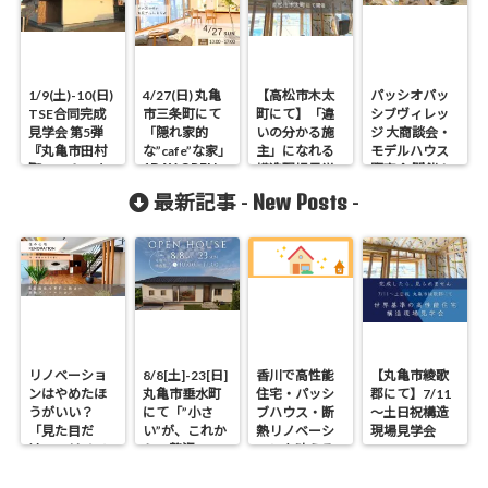
1/9(土)-10(日)
4/27(日) 丸亀
【高松市木太
パッシオパッ
TSE合同完成
市三条町にて
町にて】「違
シブヴィレッ
見学会 第5弾
「隠れ家的
いの分かる施
ジ 大商談会・
『丸亀市田村
な”cafe”な家」
主」になれる
モデルハウス
1DAY OPEN
町 ロフトのあ
構造現場見学
販売会 開催！
HOUSE【佐藤
る家』
会
New Posts
最新記事 -
-
の窓・
Zehnder採用
邸】
リノベーショ
8/8[土]-23[日]
香川で高性能
【丸亀市綾歌
ンはやめたほ
丸亀市垂水町
住宅・パッシ
郡にて】7/11
うがいい？
にて「”小さ
ブハウス・断
～土日祝構造
「見た目だ
い”が、これか
熱リノベーシ
現場見学会
け」のリノベ
らの贅沢。」
ョンを叶える
で後悔する理
見学会
工務店｜UA値
由と断熱の真
0.2・C値0.1｜