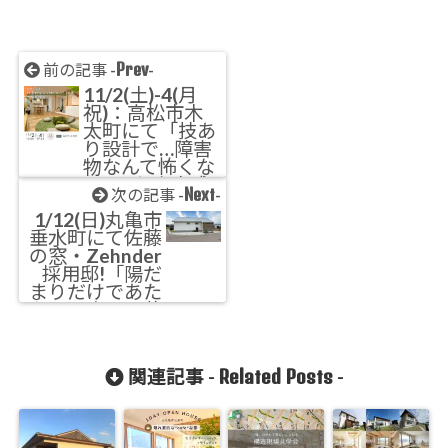
Prev
前の記事 -
-
11/2(土)-4(月
祝)：高松市木
太町にて「技あ
り設計で…障害
物なんて怖くな
い!!」お家完成
Next
次の記事 -
-
見学会
1/12(日)丸亀市
垂水町にて佐藤
の窓・Zehnder
採用邸!「陽だ
まりだけであた
たかいネコと暮
らす本好きさん
の家」1DAYオ
ープンハウス
Related Posts
関連記事 -
-