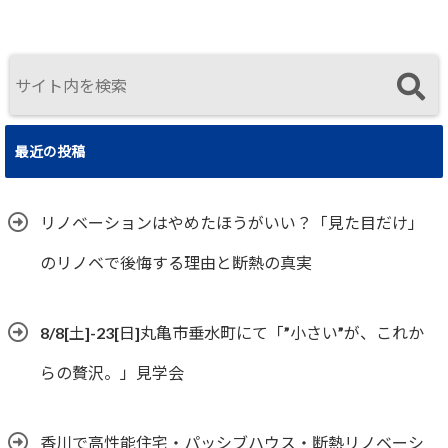
実
真に価値ある
住まいの選択
最近の投稿
リノベーションはやめたほうがいい？「見た目だけ」
のリノベで後悔する理由と断熱の真実
8/8[土]-23[日]丸亀市垂水町にて「”小さい”が、これか
らの贅沢。」見学会
香川で高性能住宅・パッシブハウス・断熱リノベーシ