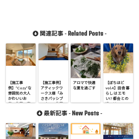
Related Posts
関連記事 -
-
【施工事
【施工事例】
アロマで快適
【ぼちほど
例】“Cozy”な
アティックワ
な夏を過ごす
vol.4】田舎 暮
雰囲気の大人
ークス様「み
らし は エモ
かわいいお
さきパッシブ
い!? 都会 との
家：佐藤の窓
ハウス」佐藤
違いは…
採用邸
の窓 採用邸
New Posts
最新記事 -
-