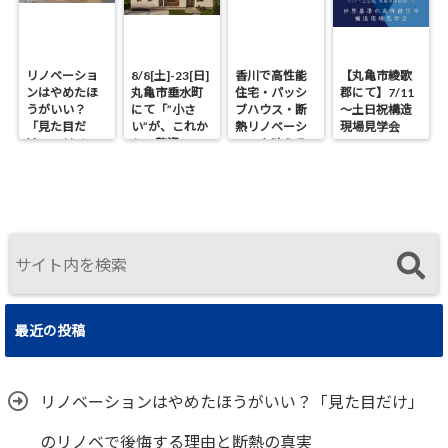
リノベーショ
8/8[土]-23[日]
香川で高性能
【丸亀市綾歌
ンはやめたほ
丸亀市垂水町
住宅・パッシ
郡にて】7/11
うがいい？
にて「”小さ
ブハウス・断
～土日祝構造
「見た目だ
い”が、これか
熱リノベーシ
現場見学会
け」のリノベ
らの贅沢。」
ョンを叶える
で後悔する理
見学会
工務店｜UA値
由と断熱の真
0.2・C値0.1｜
実
真に価値ある
住まいの選択
最近の投稿
リノベーションはやめたほうがいい？「見た目だけ」
のリノベで後悔する理由と断熱の真実