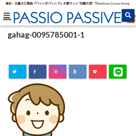
高松・丸亀の工務店『パッシオパッシブ』木製サッシ"佐藤の窓"『Rainbow Ocean View』
menu
gahag-0095785001-1