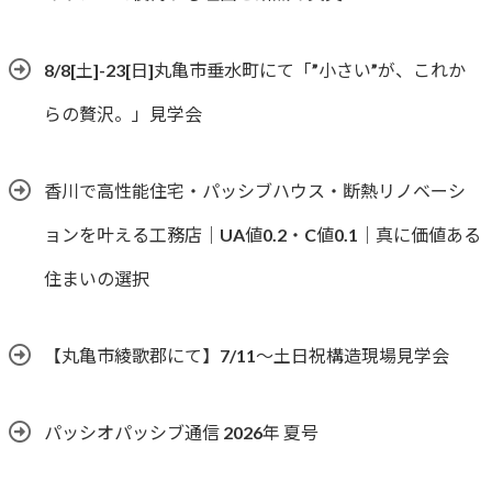
8/8[土]-23[日]丸亀市垂水町にて「”小さい”が、これか
らの贅沢。」見学会
香川で高性能住宅・パッシブハウス・断熱リノベーシ
ョンを叶える工務店｜UA値0.2・C値0.1｜真に価値ある
住まいの選択
【丸亀市綾歌郡にて】7/11～土日祝構造現場見学会
パッシオパッシブ通信 2026年 夏号