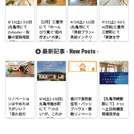
8/13(土)-21(日
【2月】三豊市
4/10(土)-11(日
9/21(土)-10/1
)丸亀市にて
にて「の～ん
)丸亀市にて
4(月祝)三豊市
Zehnder・佐
びり寛ぐ”和の
「男前プラン×
三野町にて
藤の窓採用邸
佇まい”の家」
男前インテリ
「家族を守
「優しいやさ
完成邸見学会
アなお家」完
る”うつわ”の
しい家」完成
成邸見学会開
家」完成邸見
New Posts
最新記事 -
-
邸見学会
催！
学会
リノベーショ
8/8[土]-23[日]
香川で高性能
【丸亀市綾歌
ンはやめたほ
丸亀市垂水町
住宅・パッシ
郡にて】7/11
うがいい？
にて「”小さ
ブハウス・断
～土日祝構造
「見た目だ
い”が、これか
熱リノベーシ
現場見学会
け」のリノベ
らの贅沢。」
ョンを叶える
で後悔する理
見学会
工務店｜UA値
由と断熱の真
0.2・C値0.1｜