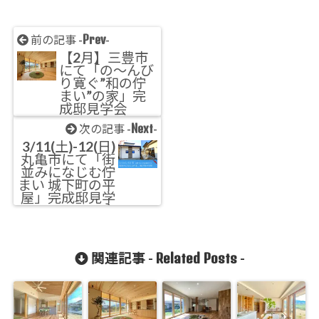
Prev
前の記事 -
-
【2月】三豊市
にて「の～んび
り寛ぐ”和の佇
まい”の家」完
成邸見学会
Next
次の記事 -
-
3/11(土)-12(日)
丸亀市にて「街
並みになじむ佇
まい 城下町の平
屋」完成邸見学
会
Related Posts
関連記事 -
-