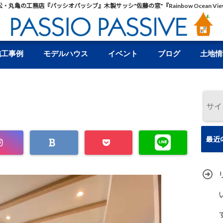
松・丸亀の工務店『パッシオパッシブ』木製サッシ"佐藤の窓"『Rainbow Ocean Vie
施工事例
モデルハウス
イベント
ブログ
土地情
最近