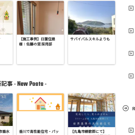
せ
【施工事例】日置住建
サバイバルスキルよりも
様：佐藤の窓 採用邸
New Posts
記事 -
-
R
亀市垂水
香川で高性能住宅・パッ
【丸亀市綾歌郡にて】