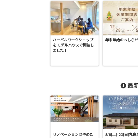
ハーバルワークショップ
年末年始のおしら
を モデルハウスで開催し
ました！
最新
リノベーションはやめた
8/8[土]-23[日]丸