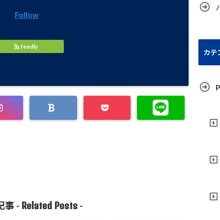
Follow
feedly
カテ
P
Related Posts
事 -
-