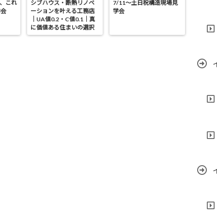
が、これ
シブハウス・断熱リノベ
7/11～土日祝構造現場見
学会
ーションを叶える工務店
学会
｜UA値0.2・C値0.1｜真
に価値ある住まいの選択