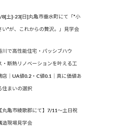
8/8[土]-23[日]丸亀市垂水町にて「”小
さい”が、これからの贅沢。」見学会
香川で高性能住宅・パッシブハウ
ス・断熱リノベーションを叶える工
務店｜UA値0.2・C値0.1｜真に価値あ
る住まいの選択
【丸亀市綾歌郡にて】7/11～土日祝
構造現場見学会