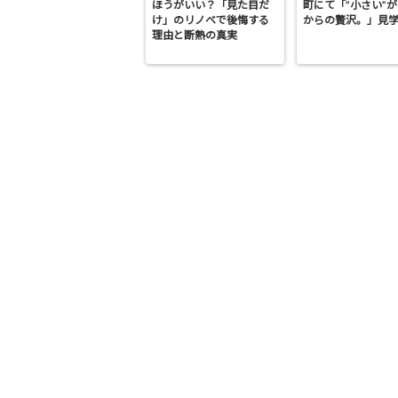
ほうがいい？「見た目だ
町にて「”小さい”
け」のリノベで後悔する
からの贅沢。」見
理由と断熱の真実