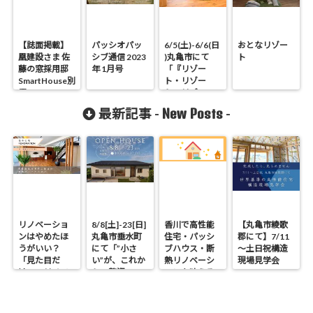
【誌面掲載】
パッシオパッ
6/5(土)-6/6(日
おとなリゾー
凰建設さま 佐
シブ通信 2023
)丸亀市にて
ト
藤の窓採用邸
年 1月号
「『リゾー
SmartHouse別
ト・リゾー
冊
ト・リゾー
ト』な平屋の
New Posts
最新記事 -
-
お家」完成邸
見学会開催！
リノベーショ
8/8[土]-23[日]
香川で高性能
【丸亀市綾歌
ンはやめたほ
丸亀市垂水町
住宅・パッシ
郡にて】7/11
うがいい？
にて「”小さ
ブハウス・断
～土日祝構造
「見た目だ
い”が、これか
熱リノベーシ
現場見学会
け」のリノベ
らの贅沢。」
ョンを叶える
で後悔する理
見学会
工務店｜UA値
由と断熱の真
0.2・C値0.1｜
実
真に価値ある