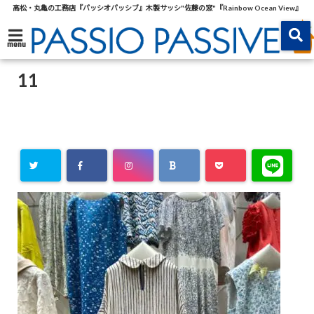
高松・丸亀の工務店『パッシオパッシブ』木製サッシ"佐藤の窓"『Rainbow Ocean View』
menu
11