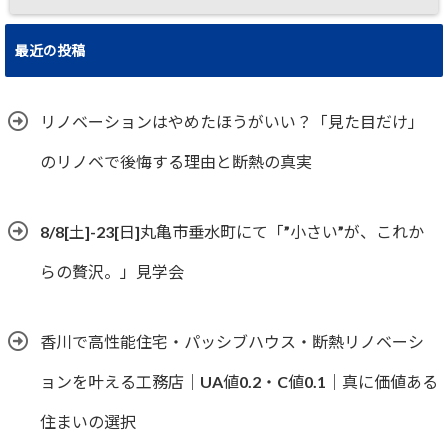
最近の投稿
リノベーションはやめたほうがいい？「見た目だけ」
のリノベで後悔する理由と断熱の真実
8/8[土]-23[日]丸亀市垂水町にて「”小さい”が、これか
らの贅沢。」見学会
香川で高性能住宅・パッシブハウス・断熱リノベーシ
ョンを叶える工務店｜UA値0.2・C値0.1｜真に価値ある
住まいの選択