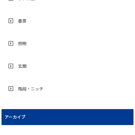
書斎
照明
玄関
階段・ニッチ
アーカイブ