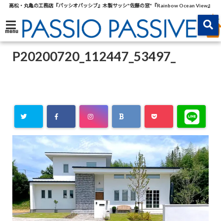
高松・丸亀の工務店『パッシオパッシブ』木製サッシ"佐藤の窓"『Rainbow Ocean View』
menu
P20200720_112447_53497_