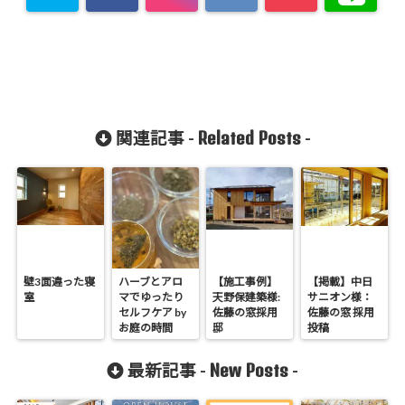
Related Posts
関連記事 -
-
壁3面違った寝
ハーブとアロ
【施工事例】
【掲載】中日
室
マでゆったり
天野保建築様:
サニオン様：
セルフケア by
佐藤の窓採用
佐藤の窓 採用
お庭の時間
邸
投稿
New Posts
最新記事 -
-