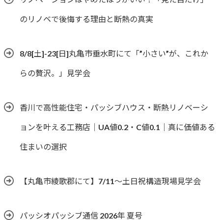
のリノベで後悔する理由と断熱の真実
8/8[土]-23[日]丸亀市垂水町にて「”小さい”が、これか
らの贅沢。」見学会
香川で高性能住宅・パッシブハウス・断熱リノベーシ
ョンを叶える工務店｜UA値0.2・C値0.1｜真に価値ある
住まいの選択
【丸亀市綾歌郡にて】7/11～土日祝構造現場見学会
パッシオパッシブ通信 2026年 夏号