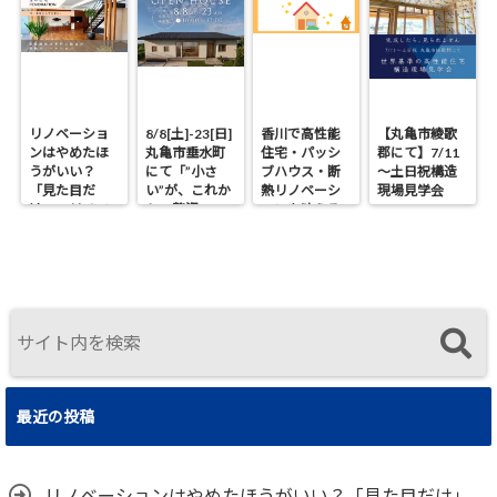
リノベーショ
8/8[土]-23[日]
香川で高性能
【丸亀市綾歌
ンはやめたほ
丸亀市垂水町
住宅・パッシ
郡にて】7/11
うがいい？
にて「”小さ
ブハウス・断
～土日祝構造
「見た目だ
い”が、これか
熱リノベーシ
現場見学会
け」のリノベ
らの贅沢。」
ョンを叶える
で後悔する理
見学会
工務店｜UA値
由と断熱の真
0.2・C値0.1｜
実
真に価値ある
住まいの選択
最近の投稿
リノベーションはやめたほうがいい？「見た目だけ」