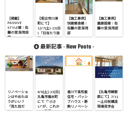
【掲載】
【坂出市川津
【施工事例】
【施工事例】
PASSIVE
町にて】
快建築舎様：
凰建設様：佐
STYLE様：佐
12/7(土)-15(日
佐藤の窓 採用
藤の窓 採用邸
藤の窓 採用投
) 「日当たり抜
邸
稿
群・ほっこり
畳リビングの
New Posts
最新記事 -
-
おうち」完成
見学会開催
リノベーショ
8/8[土]-23[日]
香川で高性能
【丸亀市綾歌
ンはやめたほ
丸亀市垂水町
住宅・パッシ
郡にて】7/11
うがいい？
にて「”小さ
ブハウス・断
～土日祝構造
「見た目だ
い”が、これか
熱リノベーシ
現場見学会
け」のリノベ
らの贅沢。」
ョンを叶える
で後悔する理
見学会
工務店｜UA値
由と断熱の真
0.2・C値0.1｜
実
真に価値ある