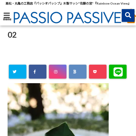
高松・丸亀の工務店『パッシオパッシブ』木製サッシ"佐藤の窓"『Rainbow Ocean View』
menu
02