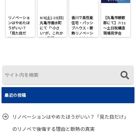
リノベーショ
8/8[土]-23[日]
香川で高性能
【丸亀市綾歌
ンはやめたほ
丸亀市垂水町
住宅・パッシ
郡にて】7/11
うがいい？
にて「”小さ
ブハウス・断
～土日祝構造
「見た目だ
い”が、これか
熱リノベーシ
現場見学会
け」のリノベ
らの贅沢。」
ョンを叶える
で後悔する理
見学会
工務店｜UA値
由と断熱の真
0.2・C値0.1｜
実
真に価値ある
住まいの選択
最近の投稿
リノベーションはやめたほうがいい？「見た目だけ」
のリノベで後悔する理由と断熱の真実