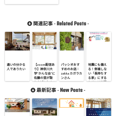
Related Posts
関連記事 -
-
違いの分かる
【zoom配信あ
パッシオおす
地震にも備え
人でありたい
り】神奈川大
すめのお店：
る！倒壊しな
学”かんな会”に
zakka カガラカ
い「長持ちす
佐藤の窓が取
ンさん
る家」にする
り上げられま
ためには耐震
す
等級3、付加断
New Posts
最新記事 -
-
熱が必須