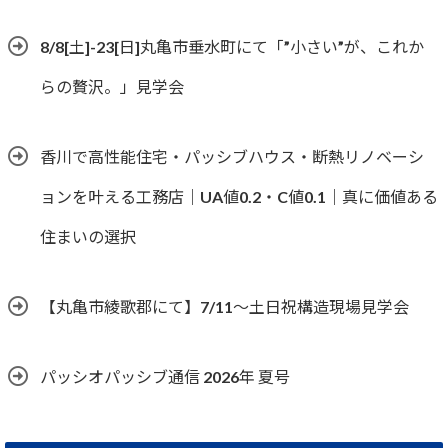
8/8[土]-23[日]丸亀市垂水町にて「”小さい”が、これか
らの贅沢。」見学会
香川で高性能住宅・パッシブハウス・断熱リノベーシ
ョンを叶える工務店｜UA値0.2・C値0.1｜真に価値ある
住まいの選択
【丸亀市綾歌郡にて】7/11～土日祝構造現場見学会
パッシオパッシブ通信 2026年 夏号