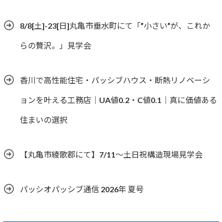
8/8[土]-23[日]丸亀市垂水町にて「”小さい”が、これか
らの贅沢。」見学会
香川で高性能住宅・パッシブハウス・断熱リノベーシ
ョンを叶える工務店｜UA値0.2・C値0.1｜真に価値ある
住まいの選択
【丸亀市綾歌郡にて】7/11～土日祝構造現場見学会
パッシオパッシブ通信 2026年 夏号