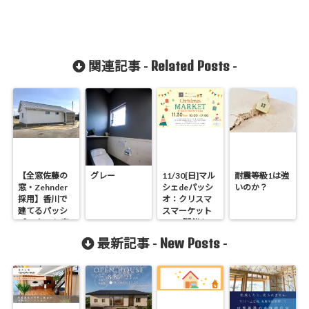
Related Posts
関連記事 -
-
【全窓佐藤の
グレー
11/30[日]マル
耐震等級1は強
窓・Zehnder
シェdeパッシ
いのか？
採用】香川で
オ：クリスマ
建てるパッシ
スマーケット
ブハウス！ 高
2025 開催！
性能な省エネ
New Posts
最新記事 -
-
住宅 ができる
まで