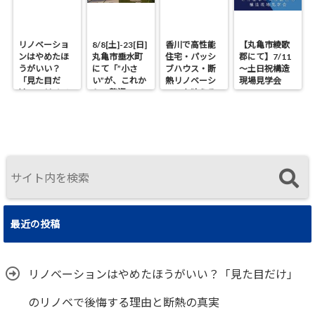
リノベーショ
8/8[土]-23[日]
香川で高性能
【丸亀市綾歌
ンはやめたほ
丸亀市垂水町
住宅・パッシ
郡にて】7/11
うがいい？
にて「”小さ
ブハウス・断
～土日祝構造
「見た目だ
い”が、これか
熱リノベーシ
現場見学会
け」のリノベ
らの贅沢。」
ョンを叶える
で後悔する理
見学会
工務店｜UA値
由と断熱の真
0.2・C値0.1｜
実
真に価値ある
住まいの選択
最近の投稿
リノベーションはやめたほうがいい？「見た目だけ」
のリノベで後悔する理由と断熱の真実