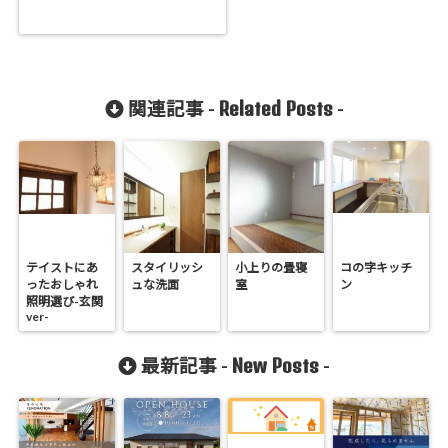
Related Posts
関連記事 -
-
テイストにあ
スタイリッシ
小上りの畳寝
コの字キッチ
ったおしゃれ
ュな洗面
室
ン
照明選び-玄関
ver-
New Posts
最新記事 -
-