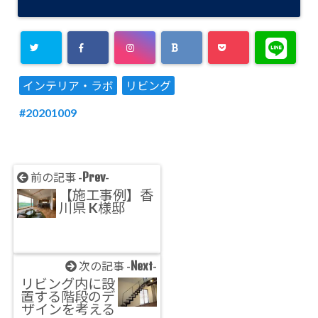
インテリア・ラボ
リビング
20201009
Prev
前の記事 -
-
【施工事例】香
川県 K様邸
Next
次の記事 -
-
リビング内に設
置する階段のデ
ザインを考える