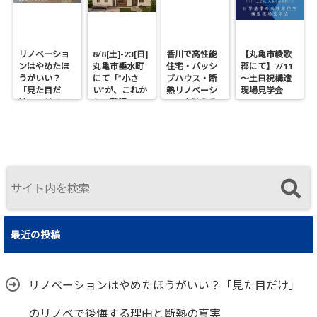
リノベーショ
8/8[土]-23[日]
香川で高性能
【丸亀市綾歌
ンはやめたほ
丸亀市垂水町
住宅・パッシ
郡にて】7/11
うがいい？
にて「”小さ
ブハウス・断
～土日祝構造
「見た目だ
い”が、これか
熱リノベーシ
現場見学会
け」のリノベ
らの贅沢。」
ョンを叶える
で後悔する理
見学会
工務店｜UA値
由と断熱の真
0.2・C値0.1｜
実
真に価値ある
住まいの選択
最近の投稿
リノベーションはやめたほうがいい？「見た目だけ」
のリノベで後悔する理由と断熱の真実