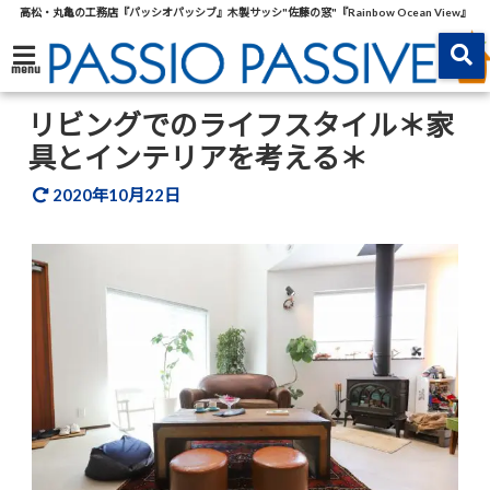
高松・丸亀の工務店『パッシオパッシブ』木製サッシ"佐藤の窓"『Rainbow Ocean View』
menu
リビングでのライフスタイル＊家
具とインテリアを考える＊
2020年10月22日