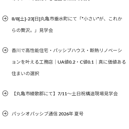
8/8[土]-23[日]丸亀市垂水町にて「”小さい”が、これか
らの贅沢。」見学会
香川で高性能住宅・パッシブハウス・断熱リノベーシ
ョンを叶える工務店｜UA値0.2・C値0.1｜真に価値ある
住まいの選択
【丸亀市綾歌郡にて】7/11～土日祝構造現場見学会
パッシオパッシブ通信 2026年 夏号