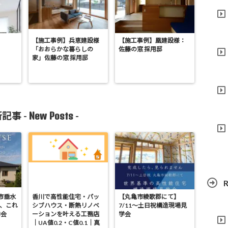
【施工事例】兵恵建設様
【施工事例】凰建設様：
「おおらかな暮らしの
佐藤の窓 採用邸
家」佐藤の窓 採用邸
New Posts
記事 -
-
R
亀市垂水
香川で高性能住宅・パッ
【丸亀市綾歌郡にて】
が、これ
シブハウス・断熱リノベ
7/11～土日祝構造現場見
学会
ーションを叶える工務店
学会
｜UA値0.2・C値0.1｜真