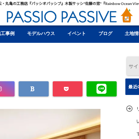
松・丸亀の工務店『パッシオパッシブ』木製サッシ"佐藤の窓"『Rainbow Ocean Vie
施工事例
モデルハウス
イベント
ブログ
土地情
最近