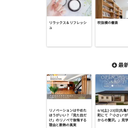
リラックス＆リフレッシ
吹抜横の書斎
ュ
最新
リノベーションはやめた
8/8[土]-23[日]丸
ほうがいい？「見た目だ
町にて「”小さい”
け」のリノベで後悔する
からの贅沢。」見
理由と断熱の真実