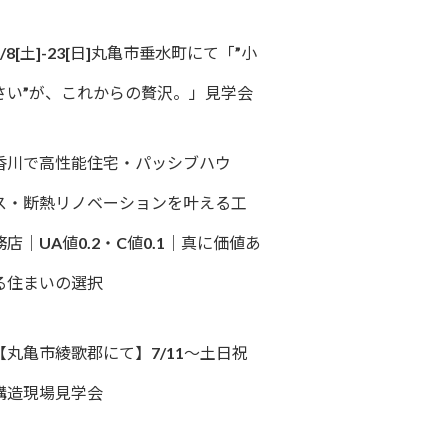
8/8[土]-23[日]丸亀市垂水町にて「”小
さい”が、これからの贅沢。」見学会
香川で高性能住宅・パッシブハウ
ス・断熱リノベーションを叶える工
務店｜UA値0.2・C値0.1｜真に価値あ
る住まいの選択
【丸亀市綾歌郡にて】7/11～土日祝
構造現場見学会