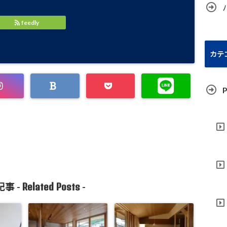
feedly
カテ
P
Related Posts
事 -
-