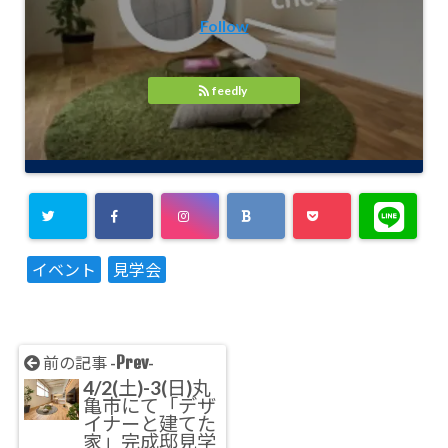
Follow
feedly
イベント
見学会
Prev
前の記事 -
-
4/2(土)-3(日)丸
亀市にて「デザ
イナーと建てた
家」完成邸見学