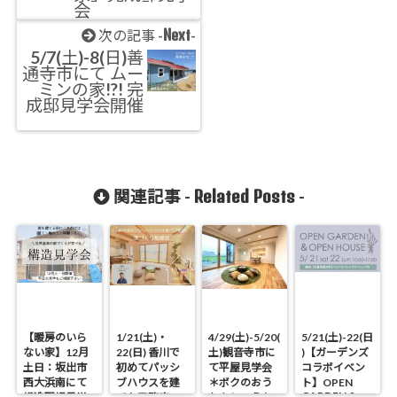
会
Next
次の記事 -
-
5/7(土)-8(日)善
通寺市にて ムー
ミンの家!?! 完
成邸見学会開催
Related Posts
関連記事 -
-
【暖房のいら
1/21(土)・
4/29(土)-5/20(
5/21(土)-22(日
ない家】12月
22(日) 香川で
土)観音寺市に
)【ガーデンズ
土日：坂出市
初めてパッシ
て平屋見学会
コラボイベン
西大浜南にて
ブハウスを建
＊ボクのおう
ト】OPEN
GARDEN &