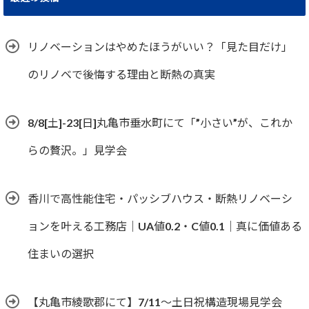
リノベーションはやめたほうがいい？「見た目だけ」
のリノベで後悔する理由と断熱の真実
8/8[土]-23[日]丸亀市垂水町にて「”小さい”が、これか
らの贅沢。」見学会
香川で高性能住宅・パッシブハウス・断熱リノベーシ
ョンを叶える工務店｜UA値0.2・C値0.1｜真に価値ある
住まいの選択
【丸亀市綾歌郡にて】7/11～土日祝構造現場見学会