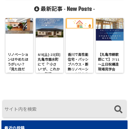
構造現場見学
てた工務店の
ちをしょうか
OPEN HOUSE
会
家づくり勉強
いするね～＊
New Posts
最新記事 -
-
会
リノベーショ
8/8[土]-23[日]
香川で高性能
【丸亀市綾歌
ンはやめたほ
丸亀市垂水町
住宅・パッシ
郡にて】7/11
うがいい？
にて「”小さ
ブハウス・断
～土日祝構造
「見た目だ
い”が、これか
熱リノベーシ
現場見学会
け」のリノベ
らの贅沢。」
ョンを叶える
で後悔する理
見学会
工務店｜UA値
由と断熱の真
0.2・C値0.1｜
実
真に価値ある
住まいの選択
最近の投稿