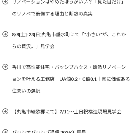
リノベーションはやめたほうがいい？「見た目だけ」
のリノベで後悔する理由と断熱の真実
8/8[土]-23[日]丸亀市垂水町にて「”小さい”が、これか
らの贅沢。」見学会
香川で高性能住宅・パッシブハウス・断熱リノベーシ
ョンを叶える工務店｜UA値0.2・C値0.1｜真に価値ある
住まいの選択
【丸亀市綾歌郡にて】7/11～土日祝構造現場見学会
パッシオパッシブ通信 2026年 夏号