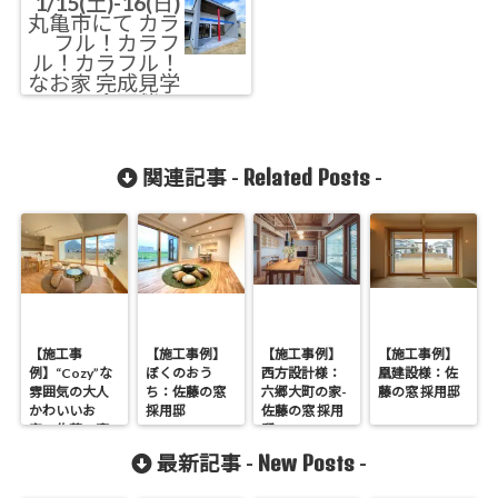
1/15(土)-16(日)
丸亀市にて カラ
フル！カラフ
ル！カラフル！
なお家 完成見学
会開催！
Related Posts
関連記事 -
-
【施工事
【施工事例】
【施工事例】
【施工事例】
例】“Cozy”な
ぼくのおう
西方設計様：
凰建設様：佐
雰囲気の大人
ち：佐藤の窓
六郷大町の家-
藤の窓 採用邸
かわいいお
採用邸
佐藤の窓 採用
家：佐藤の窓
邸
採用邸
New Posts
最新記事 -
-