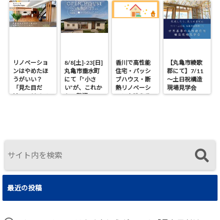
リノベーショ
8/8[土]-23[日]
香川で高性能
【丸亀市綾歌
ンはやめたほ
丸亀市垂水町
住宅・パッシ
郡にて】7/11
うがいい？
にて「”小さ
ブハウス・断
～土日祝構造
「見た目だ
い”が、これか
熱リノベーシ
現場見学会
け」のリノベ
らの贅沢。」
ョンを叶える
で後悔する理
見学会
工務店｜UA値
由と断熱の真
0.2・C値0.1｜
実
真に価値ある
住まいの選択
最近の投稿