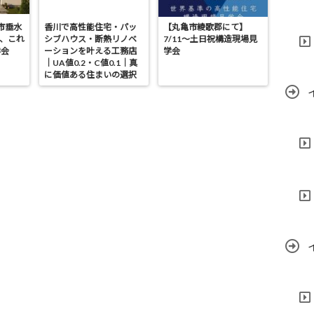
亀市垂水
香川で高性能住宅・パッ
【丸亀市綾歌郡にて】
が、これ
シブハウス・断熱リノベ
7/11～土日祝構造現場見
学会
ーションを叶える工務店
学会
｜UA値0.2・C値0.1｜真
に価値ある住まいの選択