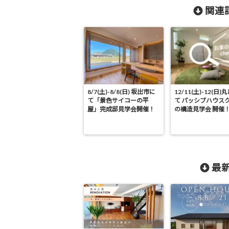
関連記
8/7(土)-8/8(日) 坂出市に
12/11(土)-12(日
て「景色サイコーの平
て パッシブハウス
屋」完成邸見学会開催！
の構造見学会 開催
最新