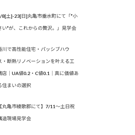
8/8[土]-23[日]丸亀市垂水町にて「”小
さい”が、これからの贅沢。」見学会
香川で高性能住宅・パッシブハウ
ス・断熱リノベーションを叶える工
務店｜UA値0.2・C値0.1｜真に価値あ
る住まいの選択
【丸亀市綾歌郡にて】7/11～土日祝
構造現場見学会