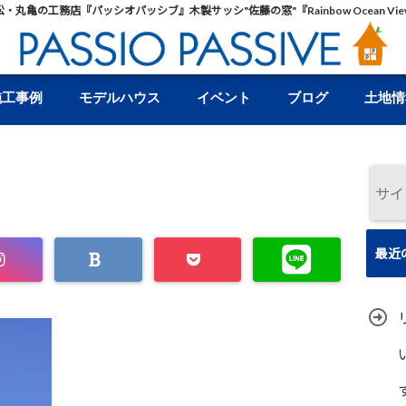
松・丸亀の工務店『パッシオパッシブ』木製サッシ"佐藤の窓"『Rainbow Ocean Vie
施工事例
モデルハウス
イベント
ブログ
土地情
最近