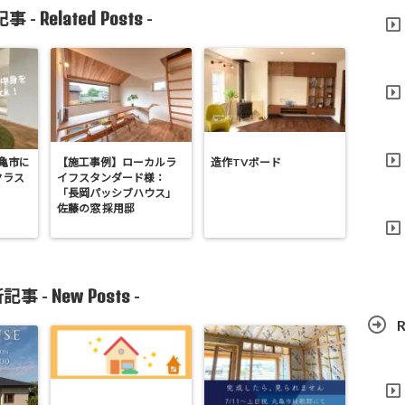
Related Posts
事 -
-
)丸亀市に
【施工事例】ローカルラ
造作TVボード
クラス
イフスタンダード様：
！
「長岡パッシブハウス」
佐藤の窓 採用邸
New Posts
記事 -
-
R