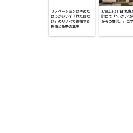
リノベーションはやめた
8/8[土]-23[日]丸
ほうがいい？「見た目だ
町にて「”小さい”
け」のリノベで後悔する
からの贅沢。」見
理由と断熱の真実