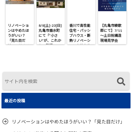
リノベーショ
8/8[土]-23[日]
香川で高性能
【丸亀市綾歌
ンはやめたほ
丸亀市垂水町
住宅・パッシ
郡にて】7/11
うがいい？
にて「”小さ
ブハウス・断
～土日祝構造
「見た目だ
い”が、これか
熱リノベーシ
現場見学会
け」のリノベ
らの贅沢。」
ョンを叶える
で後悔する理
見学会
工務店｜UA値
由と断熱の真
0.2・C値0.1｜
実
真に価値ある
住まいの選択
最近の投稿
リノベーションはやめたほうがいい？「見た目だけ」