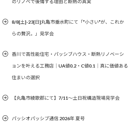
のリノベで後悔する理由と断熱の真実
8/8[土]-23[日]丸亀市垂水町にて「”小さい”が、これか
らの贅沢。」見学会
香川で高性能住宅・パッシブハウス・断熱リノベーシ
ョンを叶える工務店｜UA値0.2・C値0.1｜真に価値ある
住まいの選択
【丸亀市綾歌郡にて】7/11～土日祝構造現場見学会
パッシオパッシブ通信 2026年 夏号