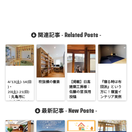
Related Posts
関連記事 -
-
4/13(土)-14(日
吹抜横の書斎
【掲載】日高
『寝る時は布
)・
建築工房様：
団派』という
20(土)-21(日)
佐藤の窓 採用
方に！寝室イ
：丸亀市に
投稿
ンテリア実例
て”本好きさん
の家”完成邸見
New Posts
最新記事 -
-
学会