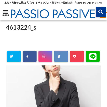
高松・丸亀の工務店『パッシオパッシブ』木製サッシ"佐藤の窓"『Rainbow Ocean View』
menu
4613224_s