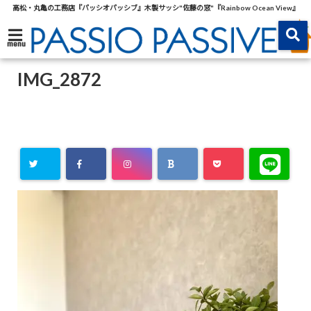
高松・丸亀の工務店『パッシオパッシブ』木製サッシ"佐藤の窓"『Rainbow Ocean View』
menu
IMG_2872