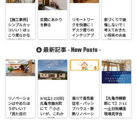
【施工事例】
玄関にあかり
リモートワー
家づくりで後
シンプルカッ
を飾る
クを快適に！
悔しないで！
コいい！ほっ
デスク周りの
考えておきた
こり柔らかな
インテリアプ
い将来のお金
空気が流れる
ラン
の話
お家：佐藤の
New Posts
最新記事 -
-
窓 採用邸
リノベーショ
8/8[土]-23[日]
香川で高性能
【丸亀市綾歌
ンはやめたほ
丸亀市垂水町
住宅・パッシ
郡にて】7/11
うがいい？
にて「”小さ
ブハウス・断
～土日祝構造
「見た目だ
い”が、これか
熱リノベーシ
現場見学会
け」のリノベ
らの贅沢。」
ョンを叶える
で後悔する理
見学会
工務店｜UA値
由と断熱の真
0.2・C値0.1｜
実
真に価値ある